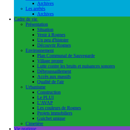
Archives
Les arrêtés
Archives
Cadre de vie
Présentation
Situation
Venir à Rognes
Un peu d'histoire
Découvrir Rognes
Environnement
Plan Communal de Sauvegarde
Village propre
Lutte contre les bruits et nuisances sonores
Débroussaillement
Accès aux massifs
Qualité de l'air
Urbanisme
Construction
Le PLUI
L'AVAP
Les couleurs de Rognes
Projets immobiliers
Guichet unique
Cimetière
Vie pratique