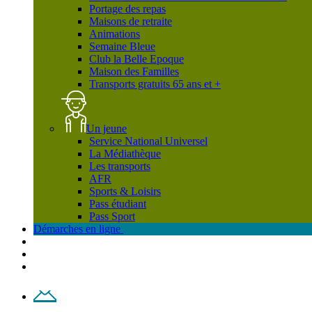
Portage des repas
Maisons de retraite
Animations
Semaine Bleue
Club la Belle Epoque
Maison des Familles
Transports gratuits 65 ans et +
Un jeune
Service National Universel
La Médiathèque
Les transports
AFR
Sports & Loisirs
Pass étudiant
Pass Sport
Démarches en ligne
Contact
Plan