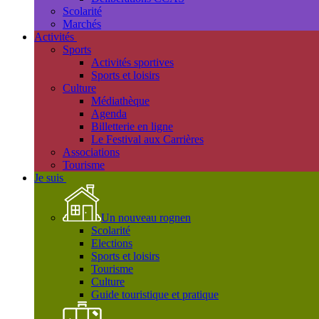
Scolarité
Marchés
Activités
Sports
Activités sportives
Sports et loisirs
Culture
Médiathèque
Agenda
Billetterie en ligne
Le Festival aux Carrières
Associations
Tourisme
Je suis
Un nouveau rognen
Scolarité
Elections
Sports et loisirs
Tourisme
Culture
Guide touristique et pratique