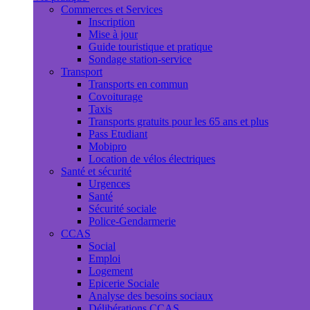
Commerces et Services
Inscription
Mise à jour
Guide touristique et pratique
Sondage station-service
Transport
Transports en commun
Covoiturage
Taxis
Transports gratuits pour les 65 ans et plus
Pass Etudiant
Mobipro
Location de vélos électriques
Santé et sécurité
Urgences
Santé
Sécurité sociale
Police-Gendarmerie
CCAS
Social
Emploi
Logement
Epicerie Sociale
Analyse des besoins sociaux
Délibérations CCAS