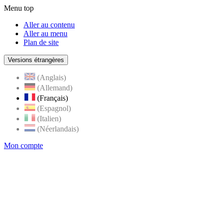
Menu top
Aller au contenu
Aller au menu
Plan de site
Versions étrangères
(Anglais)
(Allemand)
(Français)
(Espagnol)
(Italien)
(Néerlandais)
Mon compte
Page
accueil
de
Rognes