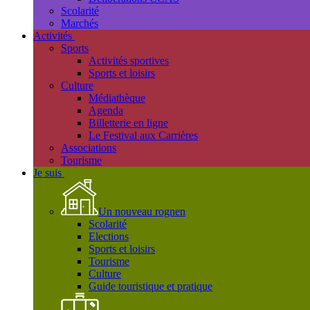
Scolarité
Marchés
Activités
Sports
Activités sportives
Sports et loisirs
Culture
Médiathèque
Agenda
Billetterie en ligne
Le Festival aux Carrières
Associations
Tourisme
Je suis
Un nouveau rognen
Scolarité
Elections
Sports et loisirs
Tourisme
Culture
Guide touristique et pratique