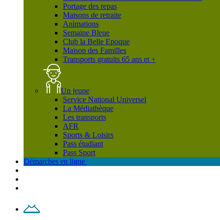
Portage des repas
Maisons de retraite
Animations
Semaine Bleue
Club la Belle Epoque
Maison des Familles
Transports gratuits 65 ans et +
Un jeune
Service National Universel
La Médiathèque
Les transports
AFR
Sports & Loisirs
Pass étudiant
Pass Sport
Démarches en ligne
Contact
Plan