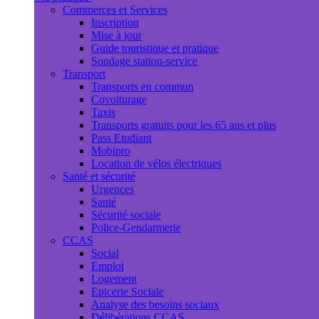
Commerces et Services
Inscription
Mise à jour
Guide touristique et pratique
Sondage station-service
Transport
Transports en commun
Covoiturage
Taxis
Transports gratuits pour les 65 ans et plus
Pass Etudiant
Mobipro
Location de vélos électriques
Santé et sécurité
Urgences
Santé
Sécurité sociale
Police-Gendarmerie
CCAS
Social
Emploi
Logement
Epicerie Sociale
Analyse des besoins sociaux
Délibérations CCAS