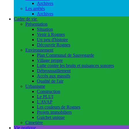
Archives
Les arrêtés
Archives
Cadre de vie
Présentation
Situation
Venir à Rognes
Un peu d'histoire
Découvrir Rognes
Environnement
Plan Communal de Sauvegarde
Village propre
Lutte contre les bruits et nuisances sonores
Débroussaillement
Accès aux massifs
Qualité de l'air
Urbanisme
Construction
Le PLUI
L'AVAP
Les couleurs de Rognes
Projets immobiliers
Guichet unique
Cimetière
Vie pratique