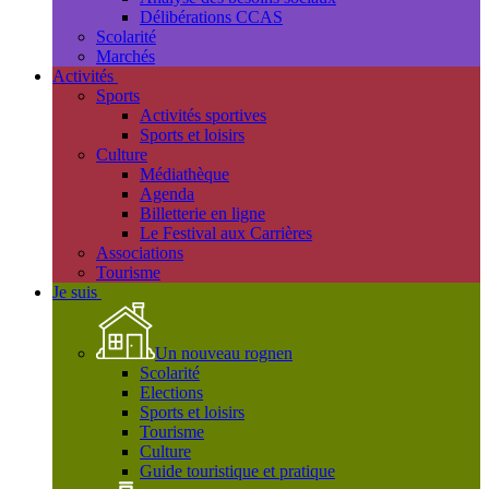
Délibérations CCAS
Scolarité
Marchés
Activités
Sports
Activités sportives
Sports et loisirs
Culture
Médiathèque
Agenda
Billetterie en ligne
Le Festival aux Carrières
Associations
Tourisme
Je suis
Un nouveau rognen
Scolarité
Elections
Sports et loisirs
Tourisme
Culture
Guide touristique et pratique