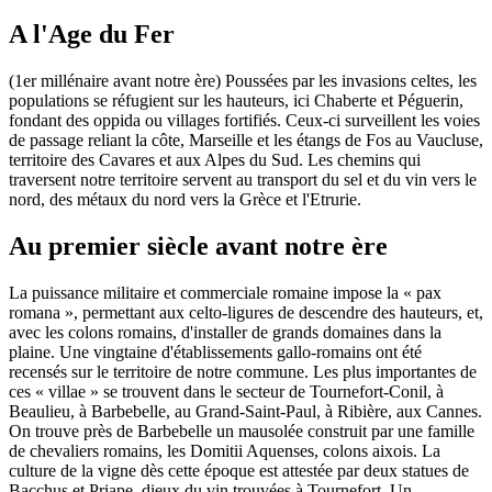
A l'Age du Fer
(1er millénaire avant notre ère) Poussées par les invasions celtes, les
populations se réfugient sur les hauteurs, ici Chaberte et Péguerin,
fondant des oppida ou villages fortifiés. Ceux-ci surveillent les voies
de passage reliant la côte, Marseille et les étangs de Fos au Vaucluse,
territoire des Cavares et aux Alpes du Sud. Les chemins qui
traversent notre territoire servent au transport du sel et du vin vers le
nord, des métaux du nord vers la Grèce et l'Etrurie.
Au premier siècle avant notre ère
La puissance militaire et commerciale romaine impose la « pax
romana », permettant aux celto-ligures de descendre des hauteurs, et,
avec les colons romains, d'installer de grands domaines dans la
plaine. Une vingtaine d'établissements gallo-romains ont été
recensés sur le territoire de notre commune. Les plus importantes de
ces « villae » se trouvent dans le secteur de Tournefort-Conil, à
Beaulieu, à Barbebelle, au Grand-Saint-Paul, à Ribière, aux Cannes.
On trouve près de Barbebelle un mausolée construit par une famille
de chevaliers romains, les Domitii Aquenses, colons aixois. La
culture de la vigne dès cette époque est attestée par deux statues de
Bacchus et Priape, dieux du vin trouvées à Tournefort. Un