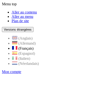
Menu top
Aller au contenu
Aller au menu
Plan de site
Versions étrangères
(Anglais)
(Allemand)
(Français)
(Espagnol)
(Italien)
(Néerlandais)
Mon compte
Page
accueil
de
Rognes