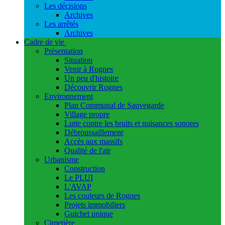
Les décisions
Archives
Les arrêtés
Archives
Cadre de vie
Présentation
Situation
Venir à Rognes
Un peu d'histoire
Découvrir Rognes
Environnement
Plan Communal de Sauvegarde
Village propre
Lutte contre les bruits et nuisances sonores
Débroussaillement
Accès aux massifs
Qualité de l'air
Urbanisme
Construction
Le PLUI
L'AVAP
Les couleurs de Rognes
Projets immobiliers
Guichet unique
Cimetière