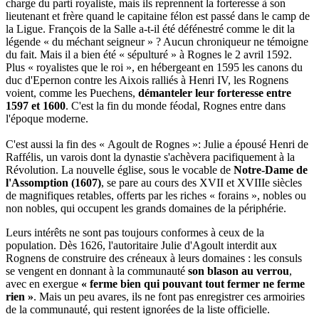
charge du parti royaliste, mais ils reprennent la forteresse à son
lieutenant et frère quand le capitaine félon est passé dans le camp de
la Ligue. François de la Salle a-t-il été défénestré comme le dit la
légende « du méchant seigneur » ? Aucun chroniqueur ne témoigne
du fait. Mais il a bien été « sépulturé » à Rognes le 2 avril 1592.
Plus « royalistes que le roi », en hébergeant en 1595 les canons du
duc d'Epernon contre les Aixois ralliés à Henri IV, les Rognens
voient, comme les Puechens,
démanteler leur forteresse entre
1597 et 1600
. C'est la fin du monde féodal, Rognes entre dans
l'époque moderne.
C'est aussi la fin des « Agoult de Rognes »: Julie a épousé Henri de
Raffélis, un varois dont la dynastie s'achèvera pacifiquement à la
Révolution. La nouvelle église, sous le vocable de
Notre-Dame de
l'Assomption (1607)
, se pare au cours des XVII et XVIIIe siècles
de magnifiques retables, offerts par les riches « forains », nobles ou
non nobles, qui occupent les grands domaines de la périphérie.
Leurs intérêts ne sont pas toujours conformes à ceux de la
population. Dès 1626, l'autoritaire Julie d'Agoult interdit aux
Rognens de construire des créneaux à leurs domaines : les consuls
se vengent en donnant à la communauté
son blason au verrou
,
avec en exergue
« ferme bien qui pouvant tout fermer ne ferme
rien »
. Mais un peu avares, ils ne font pas enregistrer ces armoiries
de la communauté, qui restent ignorées de la liste officielle.