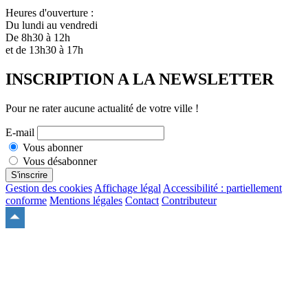
Heures d'ouverture :
Du lundi au vendredi
De 8h30 à 12h
et de 13h30 à 17h
INSCRIPTION A LA NEWSLETTER
Pour ne rater aucune actualité de votre ville !
E-mail
Vous abonner
Vous désabonner
S'inscrire
Gestion des cookies
Affichage légal
Accessibilité : partiellement
conforme
Mentions légales
Contact
Contributeur
Remonter
en
haut
du
site