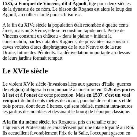
1535, à Fouquet de Vincens, dit d'Agoult
, tige pour deux siècles
de la dynastie de ce nom. Le blason de Rognes est alors le loup des
Agoult, au collier clouté pour « brisure ».
A la fin du XIVe siècle la population était retombée à quatre cents
âmes, mais au XVème, elle se reconstitue rapidement. Pierre de
Vincens construit un château « dans la plaine » initiant la
construction, par les notables Rognens, de puissantes maisons sur
caves voûtées d'arcs diaphragmes de la rue Neuve et de la rue
Droite, future des Pénitents. La dénivellation importante au-dessus
de leurs jardins formait rempart.
Le XVIe siècle
Le violent XVIe siècle (invasions liées aux guerres d'Italie, guerres
de religion) obligera la communauté à construire
en 1526 des portes
à l'est et à l'ouest
de cette protection. Mais
en 1537, c'est un vrai
rempart
de huit cents mètres de circuit, ponctué de sept tours et de
trois portes, dont deux à herses, qui sera réalisé, mettant intra-muros
les jardins des notables et dessinant le bourg de l'époque classique.
A la fin du même siècle
, les Rognens, pris en tenaille entre
Ligueurs et Protestants se caractérisent par une totale loyauté au Roi.
Ils accueillent favorablement Frix de la Salle, l'occupant gascon en