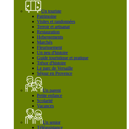
Un touriste
Patrimoine
Visites et randonnées
Terroir et artisanat
Restauration
Hebergements
Marchés
Fleurissement
Un peu d'histoire
Guide touristique et pratique
Trésor d'histoire
Le parc de Versaille
Séjour en Provence
Un parent
Petite enfance
Scolarité
Vacances
Un senior
Téléassistance