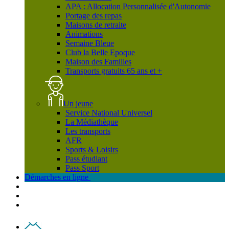
APA : Allocation Personnalisée d'Autonomie
Portage des repas
Maisons de retraite
Animations
Semaine Bleue
Club la Belle Epoque
Maison des Familles
Transports gratuits 65 ans et +
Un jeune
Service National Universel
La Médiathèque
Les transports
AFR
Sports & Loisirs
Pass étudiant
Pass Sport
Démarches en ligne
Contact