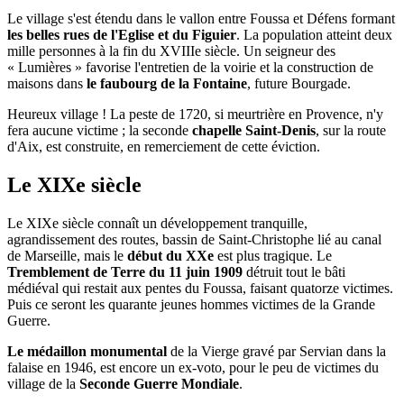
Le village s'est étendu dans le vallon entre Foussa et Défens formant
les belles rues de l'Eglise et du Figuier
. La population atteint deux
mille personnes à la fin du XVIIIe siècle. Un seigneur des
« Lumières » favorise l'entretien de la voirie et la construction de
maisons dans
le faubourg de la Fontaine
, future Bourgade.
Heureux village ! La peste de 1720, si meurtrière en Provence, n'y
fera aucune victime ; la seconde
chapelle Saint-Denis
, sur la route
d'Aix, est construite, en remerciement de cette éviction.
Le XIXe siècle
Le XIXe siècle connaît un développement tranquille,
agrandissement des routes, bassin de Saint-Christophe lié au canal
de Marseille, mais le
début du XXe
est plus tragique. Le
Tremblement de Terre du 11 juin 1909
détruit tout le bâti
médiéval qui restait aux pentes du Foussa, faisant quatorze victimes.
Puis ce seront les quarante jeunes hommes victimes de la Grande
Guerre.
Le médaillon monumental
de la Vierge gravé par Servian dans la
falaise en 1946, est encore un ex-voto, pour le peu de victimes du
village de la
Seconde Guerre Mondiale
.