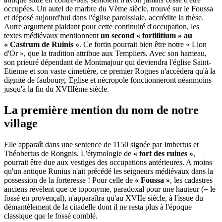
occupées. Un autel de marbre du Vème siècle, trouvé sur le Foussa
et déposé aujourd'hui dans l'église paroissiale, accrédite la thèse.
Autre argument plaidant pour cette continuité d'occupation, les
textes médiévaux mentionnent
un second « fortilitium » au
« Castrum de Ruinis »
. Ce fortin pourrait bien être notre « Lion
d'Or », que la tradition attribue aux Templiers. Avec son hameau,
son prieuré dépendant de Montmajour qui deviendra l'église Saint-
Etienne et son vaste cimetière, ce premier Rognes n'accèdera qu'à la
dignité de faubourg. Eglise et nécropole fonctionneront néanmoins
jusqu'à la fin du XVIIIème siècle.
La première mention du nom de notre
village
Elle apparaît dans une sentence de 1150 signée par Imbertus et
Théobertus de Rongnis. L'étymologie de
« fort des ruines »
,
pourrait être due aux vestiges des occupations antérieures. A moins
qu'un antique Runius n'ait précédé les seigneurs médiévaux dans la
possession de la forteresse ! Pour celle de
« Foussa »
, les cadastres
anciens révèlent que ce toponyme, paradoxal pour une hauteur (= le
fossé en provençal), n'apparaîtra qu'au XVIIe siècle, à l'issue du
démantèlement de la citadelle dont il ne resta plus à l'époque
classique que le fossé comblé.