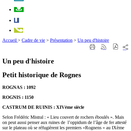
Plan
Facebook
Téléphone
Accueil
>
Cadre de vie
>
Présentation
>
Un peu d'histoire
Part
Imprimer
Générer
sur
cette
le
les
page
flux
Un peu d'histoire
rése
RSS
soci
Petit historique de Rognes
ROGNAS : 1092
ROGNIS : 1150
CASTRUM DE RUINIS : XIVème siècle
Selon Frédéric Mistral : « Lieu couvert de rochers éboulés ». Mais
on peut aussi penser aux ruines de l’oppidum de l’âge de fer attesté
sur le plateau où se réfugièrent les premiers «Rognens » au IXème