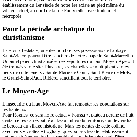
établissement du 1er siècle de notre ère existe au pied même du
village actuel, au nord de la rue Fontvieille, avec huilerie et
nécropole.
Pour la période archaïque du
christianisme
La « villa bedata », une des nombreuses possessions de l'abbaye
Saint-Victor, pourrait être l'ancêtre de notre chapelle Saint-Marcellin.
Un autel païen christianisé et des sépultures du haut-Moyen-Age ont
été trouvés sur le site. Plus tard, les chapelles se multiplient sur les
lieux de culte païens : Sainte-Marie de Conil, Saint-Pierre de Mols,
le Grand-Saint-Paul, Ribière, sanctifiant tout le territoire.
Le Moyen-Age
L'insécurité du Haut Moyen-Age fait remonter les populations sur
les hauteurs.
Pour Rognes, ce sera notre actuel « Foussa », plateau perché de huit
cents mètres carrés, situé au beau milieu du territoire, qui deviendra
le berceau du village historique. Mais les pentes de cette colline,
avec leurs « crottes » troglodytiques, si proches de l'établissement
antique situé en contre-bas, semblent n'avoir jamais cessé d'être