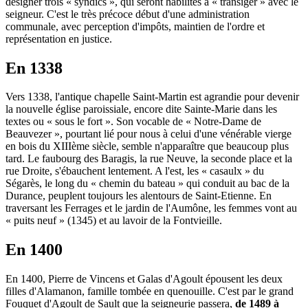
désigner trois « syndics », qui seront habilités à « transiger » avec le
seigneur. C'est le très précoce début d'une administration
communale, avec perception d'impôts, maintien de l'ordre et
représentation en justice.
En 1338
Vers 1338, l'antique chapelle Saint-Martin est agrandie pour devenir
la nouvelle église paroissiale, encore dite Sainte-Marie dans les
textes ou « sous le fort ». Son vocable de « Notre-Dame de
Beauvezer », pourtant lié pour nous à celui d'une vénérable vierge
en bois du XIIIème siècle, semble n'apparaître que beaucoup plus
tard. Le faubourg des Baragis, la rue Neuve, la seconde place et la
rue Droite, s'ébauchent lentement. A l'est, les « casaulx » du
Ségarès, le long du « chemin du bateau » qui conduit au bac de la
Durance, peuplent toujours les alentours de Saint-Etienne. En
traversant les Ferrages et le jardin de l'Aumône, les femmes vont au
« puits neuf » (1345) et au lavoir de la Fontvieille.
En 1400
En 1400, Pierre de Vincens et Galas d'Agoult épousent les deux
filles d'Alamanon, famille tombée en quenouille. C'est par le grand
Fouquet d'Agoult de Sault que la seigneurie passera,
de 1489 à