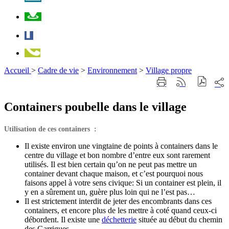
Plan
Facebook
Téléphone
Accueil
>
Cadre de vie
>
Environnement
>
Village propre
Part
Imprimer
Générer
sur
cette
le
les
page
flux
Containers poubelle dans le village
rése
RSS
soci
Utilisation de ces containers :
Il existe environ une vingtaine de points à containers dans le
centre du village et bon nombre d’entre eux sont rarement
utilisés. Il est bien certain qu’on ne peut pas mettre un
container devant chaque maison, et c’est pourquoi nous
faisons appel à votre sens civique: Si un container est plein, il
y en a sûrement un, guère plus loin qui ne l’est pas…
Il est strictement interdit de jeter des encombrants dans ces
containers, et encore plus de les mettre à coté quand ceux-ci
débordent. Il existe une
déchetterie
située au début du chemin
des Garrigues.