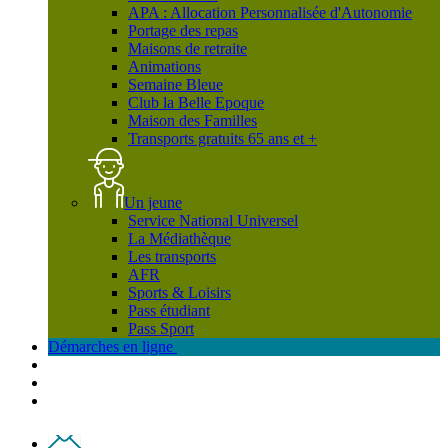
APA : Allocation Personnalisée d'Autonomie
Portage des repas
Maisons de retraite
Animations
Semaine Bleue
Club la Belle Epoque
Maison des Familles
Transports gratuits 65 ans et +
Un jeune
Service National Universel
La Médiathèque
Les transports
AFR
Sports & Loisirs
Pass étudiant
Pass Sport
Démarches en ligne
Contact