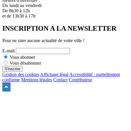
Heures d'ouverture :
Du lundi au vendredi
De 8h30 à 12h
et de 13h30 à 17h
INSCRIPTION A LA NEWSLETTER
Pour ne rater aucune actualité de votre ville !
E-mail
Vous abonner
Vous désabonner
S'inscrire
Gestion des cookies
Affichage légal
Accessibilité : partiellement
conforme
Mentions légales
Contact
Contributeur
Remonter
en
haut
du
site