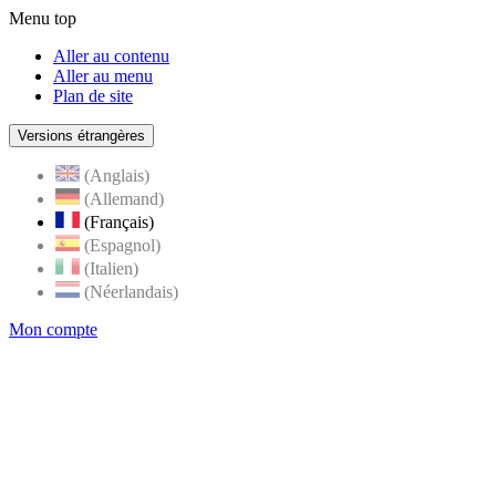
Menu top
Aller au contenu
Aller au menu
Plan de site
Versions étrangères
(Anglais)
(Allemand)
(Français)
(Espagnol)
(Italien)
(Néerlandais)
Mon compte
Page
accueil
de
Rognes