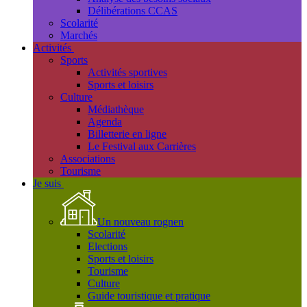
Délibérations CCAS
Scolarité
Marchés
Activités
Sports
Activités sportives
Sports et loisirs
Culture
Médiathèque
Agenda
Billetterie en ligne
Le Festival aux Carrières
Associations
Tourisme
Je suis
Un nouveau rognen
Scolarité
Elections
Sports et loisirs
Tourisme
Culture
Guide touristique et pratique