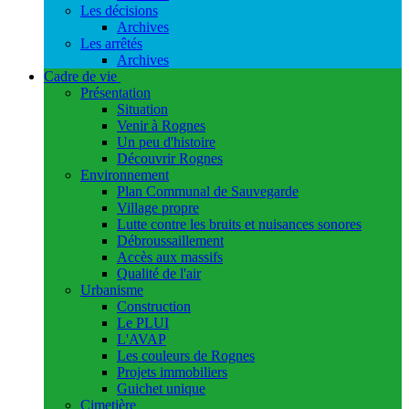
Les décisions
Archives
Les arrêtés
Archives
Cadre de vie
Présentation
Situation
Venir à Rognes
Un peu d'histoire
Découvrir Rognes
Environnement
Plan Communal de Sauvegarde
Village propre
Lutte contre les bruits et nuisances sonores
Débroussaillement
Accès aux massifs
Qualité de l'air
Urbanisme
Construction
Le PLUI
L'AVAP
Les couleurs de Rognes
Projets immobiliers
Guichet unique
Cimetière