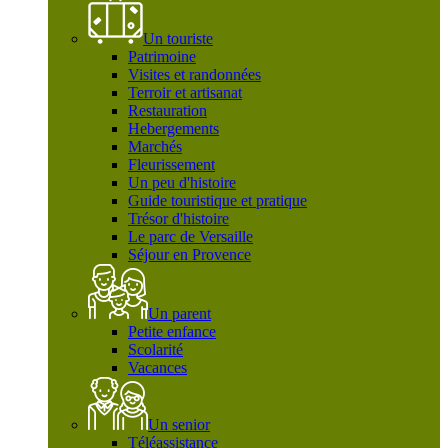
Un touriste
Patrimoine
Visites et randonnées
Terroir et artisanat
Restauration
Hebergements
Marchés
Fleurissement
Un peu d'histoire
Guide touristique et pratique
Trésor d'histoire
Le parc de Versaille
Séjour en Provence
Un parent
Petite enfance
Scolarité
Vacances
Un senior
Téléassistance