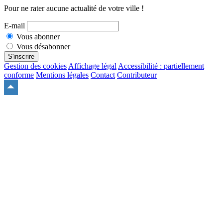
INSCRIPTION A LA NEWSLETTER
Pour ne rater aucune actualité de votre ville !
E-mail
Vous abonner
Vous désabonner
S'inscrire
Gestion des cookies
Affichage légal
Accessibilité : partiellement
conforme
Mentions légales
Contact
Contributeur
Remonter
en
haut
du
site