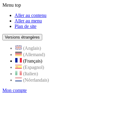
Menu top
Aller au contenu
Aller au menu
Plan de site
Versions étrangères
(Anglais)
(Allemand)
(Français)
(Espagnol)
(Italien)
(Néerlandais)
Mon compte
Page
accueil
de
Rognes