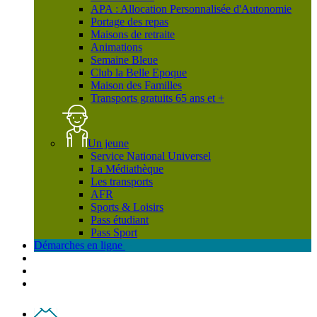
APA : Allocation Personnalisée d'Autonomie
Portage des repas
Maisons de retraite
Animations
Semaine Bleue
Club la Belle Epoque
Maison des Familles
Transports gratuits 65 ans et +
Un jeune
Service National Universel
La Médiathèque
Les transports
AFR
Sports & Loisirs
Pass étudiant
Pass Sport
Démarches en ligne
Contact