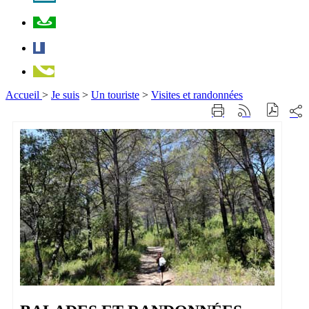
Plan
Facebook
Téléphone
Accueil
>
Je suis
>
Un touriste
>
Visites et randonnées
Part
Imprimer
Générer
sur
cette
le
les
page
flux
rése
RSS
soci