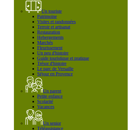
Un touriste
Patrimoine
Visites et randonnées
Terroir et artisanat
Restauration
Hebergements
Marchés
Fleurissement
Un peu d'histoire
Guide touristique et pratique
Trésor d'histoire
Le parc de Versaille
Séjour en Provence
Un parent
Petite enfance
Scolarité
Vacances
Un senior
Téléassistance