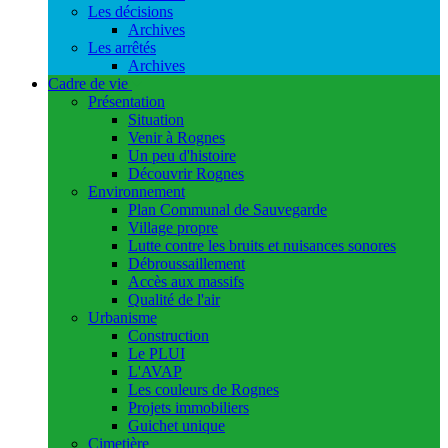
Les décisions
Archives
Les arrêtés
Archives
Cadre de vie
Présentation
Situation
Venir à Rognes
Un peu d'histoire
Découvrir Rognes
Environnement
Plan Communal de Sauvegarde
Village propre
Lutte contre les bruits et nuisances sonores
Débroussaillement
Accès aux massifs
Qualité de l'air
Urbanisme
Construction
Le PLUI
L'AVAP
Les couleurs de Rognes
Projets immobiliers
Guichet unique
Cimetière