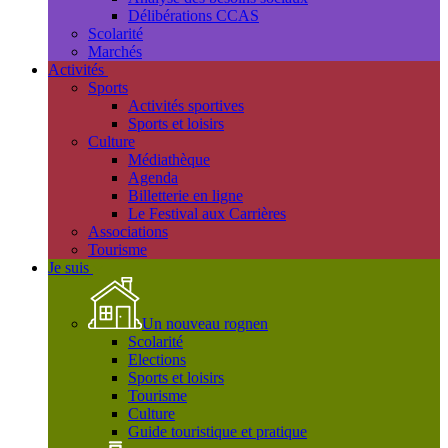
Délibérations CCAS
Scolarité
Marchés
Activités
Sports
Activités sportives
Sports et loisirs
Culture
Médiathèque
Agenda
Billetterie en ligne
Le Festival aux Carrières
Associations
Tourisme
Je suis
Un nouveau rognen
Scolarité
Elections
Sports et loisirs
Tourisme
Culture
Guide touristique et pratique