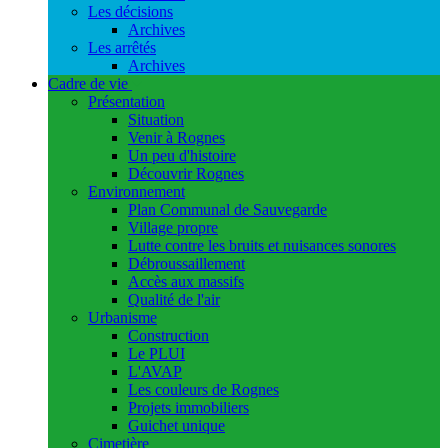
Les décisions
Archives
Les arrêtés
Archives
Cadre de vie
Présentation
Situation
Venir à Rognes
Un peu d'histoire
Découvrir Rognes
Environnement
Plan Communal de Sauvegarde
Village propre
Lutte contre les bruits et nuisances sonores
Débroussaillement
Accès aux massifs
Qualité de l'air
Urbanisme
Construction
Le PLUI
L'AVAP
Les couleurs de Rognes
Projets immobiliers
Guichet unique
Cimetière