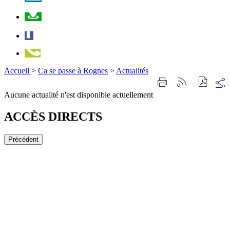
Plan
Facebook
Téléphone
Accueil
>
Ca se passe à Rognes
>
Actualités
Part
Imprimer
Générer
sur
cette
le
Aucune actualité n'est disponible actuellement
les
page
flux
rése
RSS
soci
ACCÈS DIRECTS
Précédent