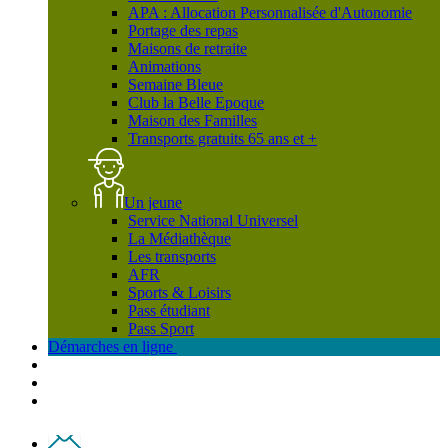
APA : Allocation Personnalisée d'Autonomie
Portage des repas
Maisons de retraite
Animations
Semaine Bleue
Club la Belle Epoque
Maison des Familles
Transports gratuits 65 ans et +
Un jeune
Service National Universel
La Médiathèque
Les transports
AFR
Sports & Loisirs
Pass étudiant
Pass Sport
Démarches en ligne
Contact