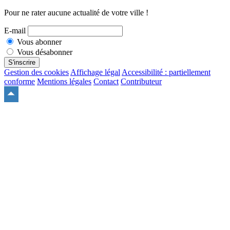
Pour ne rater aucune actualité de votre ville !
E-mail
Vous abonner
Vous désabonner
S'inscrire
Gestion des cookies
Affichage légal
Accessibilité : partiellement
conforme
Mentions légales
Contact
Contributeur
Remonter
en
haut
du
site