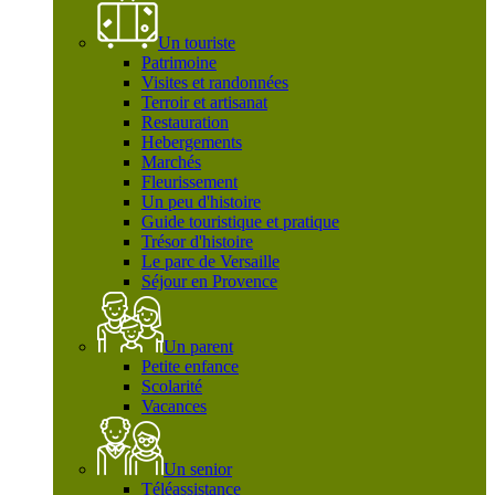
Un touriste
Patrimoine
Visites et randonnées
Terroir et artisanat
Restauration
Hebergements
Marchés
Fleurissement
Un peu d'histoire
Guide touristique et pratique
Trésor d'histoire
Le parc de Versaille
Séjour en Provence
Un parent
Petite enfance
Scolarité
Vacances
Un senior
Téléassistance