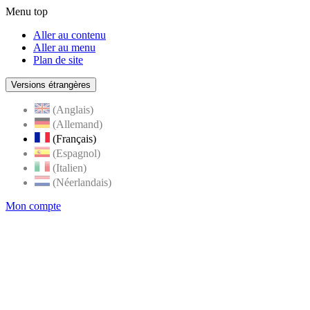
Menu top
Aller au contenu
Aller au menu
Plan de site
Versions étrangères
(Anglais)
(Allemand)
(Français)
(Espagnol)
(Italien)
(Néerlandais)
Mon compte
Page
accueil
de
Rognes