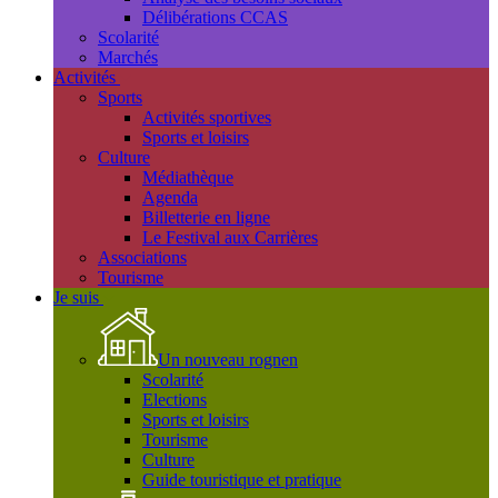
Délibérations CCAS
Scolarité
Marchés
Activités
Sports
Activités sportives
Sports et loisirs
Culture
Médiathèque
Agenda
Billetterie en ligne
Le Festival aux Carrières
Associations
Tourisme
Je suis
Un nouveau rognen
Scolarité
Elections
Sports et loisirs
Tourisme
Culture
Guide touristique et pratique