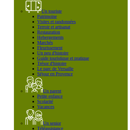
Un touriste
Patrimoine
Visites et randonnées
Terroir et artisanat
Restauration
Hebergements
Marchés
Fleurissement
Un peu d'histoire
Guide touristique et pratique
Trésor d'histoire
Le parc de Versaille
Séjour en Provence
Un parent
Petite enfance
Scolarité
Vacances
Un senior
Téléassistance