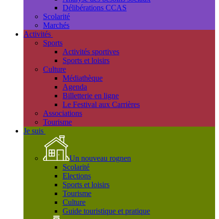
Délibérations CCAS
Scolarité
Marchés
Activités
Sports
Activités sportives
Sports et loisirs
Culture
Médiathèque
Agenda
Billetterie en ligne
Le Festival aux Carrières
Associations
Tourisme
Je suis
Un nouveau rognen
Scolarité
Elections
Sports et loisirs
Tourisme
Culture
Guide touristique et pratique