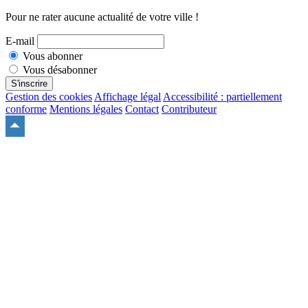
Pour ne rater aucune actualité de votre ville !
E-mail
Vous abonner
Vous désabonner
S'inscrire
Gestion des cookies
Affichage légal
Accessibilité : partiellement
conforme
Mentions légales
Contact
Contributeur
Remonter
en
haut
du
site