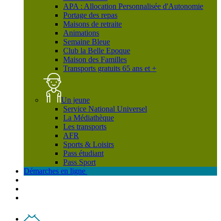
APA : Allocation Personnalisée d'Autonomie
Portage des repas
Maisons de retraite
Animations
Semaine Bleue
Club la Belle Epoque
Maison des Familles
Transports gratuits 65 ans et +
Un jeune
Service National Universel
La Médiathèque
Les transports
AFR
Sports & Loisirs
Pass étudiant
Pass Sport
Démarches en ligne
Contact