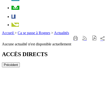
Plan
Facebook
Téléphone
Accueil
>
Ca se passe à Rognes
>
Actualités
Part
Imprimer
Générer
sur
cette
le
Aucune actualité n'est disponible actuellement
les
page
flux
rése
RSS
soci
ACCÈS DIRECTS
Précédent