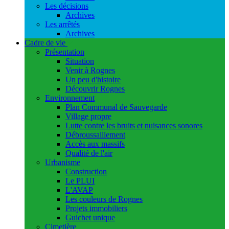
Les décisions
Archives
Les arrêtés
Archives
Cadre de vie
Présentation
Situation
Venir à Rognes
Un peu d'histoire
Découvrir Rognes
Environnement
Plan Communal de Sauvegarde
Village propre
Lutte contre les bruits et nuisances sonores
Débroussaillement
Accès aux massifs
Qualité de l'air
Urbanisme
Construction
Le PLUI
L'AVAP
Les couleurs de Rognes
Projets immobiliers
Guichet unique
Cimetière