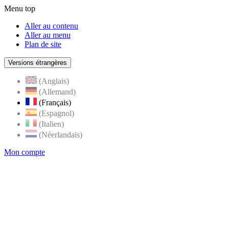
Menu top
Aller au contenu
Aller au menu
Plan de site
Versions étrangères
(Anglais)
(Allemand)
(Français)
(Espagnol)
(Italien)
(Néerlandais)
Mon compte
Page
accueil
de
Rognes