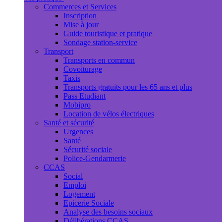
Commerces et Services
Inscription
Mise à jour
Guide touristique et pratique
Sondage station-service
Transport
Transports en commun
Covoiturage
Taxis
Transports gratuits pour les 65 ans et plus
Pass Etudiant
Mobipro
Location de vélos électriques
Santé et sécurité
Urgences
Santé
Sécurité sociale
Police-Gendarmerie
CCAS
Social
Emploi
Logement
Epicerie Sociale
Analyse des besoins sociaux
Délibérations CCAS