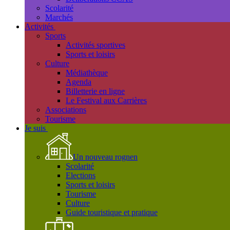
Scolarité
Marchés
Activités
Sports
Activités sportives
Sports et loisirs
Culture
Médiathèque
Agenda
Billetterie en ligne
Le Festival aux Carrières
Associations
Tourisme
Je suis
Un nouveau rognen
Scolarité
Elections
Sports et loisirs
Tourisme
Culture
Guide touristique et pratique