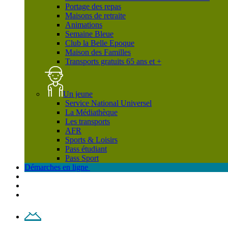
Portage des repas
Maisons de retraite
Animations
Semaine Bleue
Club la Belle Epoque
Maison des Familles
Transports gratuits 65 ans et +
Un jeune
Service National Universel
La Médiathèque
Les transports
AFR
Sports & Loisirs
Pass étudiant
Pass Sport
Démarches en ligne
Contact
Plan