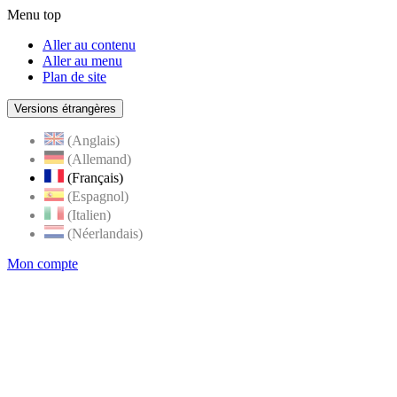
Menu top
Aller au contenu
Aller au menu
Plan de site
Versions étrangères
(Anglais)
(Allemand)
(Français)
(Espagnol)
(Italien)
(Néerlandais)
Mon compte
Page
accueil
de
Rognes