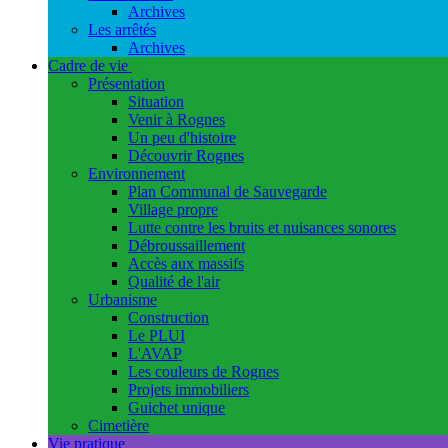
Archives
Les arrêtés
Archives
Cadre de vie
Présentation
Situation
Venir à Rognes
Un peu d'histoire
Découvrir Rognes
Environnement
Plan Communal de Sauvegarde
Village propre
Lutte contre les bruits et nuisances sonores
Débroussaillement
Accès aux massifs
Qualité de l'air
Urbanisme
Construction
Le PLUI
L'AVAP
Les couleurs de Rognes
Projets immobiliers
Guichet unique
Cimetière
Vie pratique