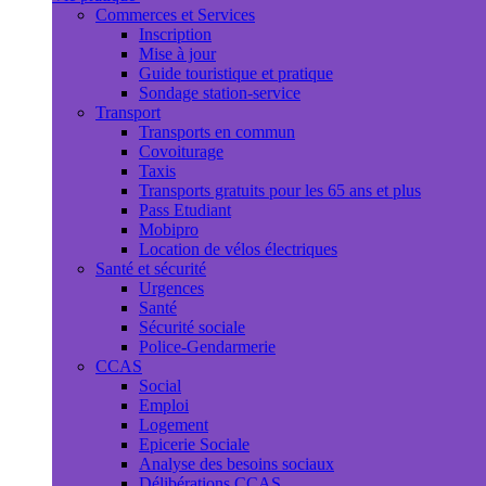
Commerces et Services
Inscription
Mise à jour
Guide touristique et pratique
Sondage station-service
Transport
Transports en commun
Covoiturage
Taxis
Transports gratuits pour les 65 ans et plus
Pass Etudiant
Mobipro
Location de vélos électriques
Santé et sécurité
Urgences
Santé
Sécurité sociale
Police-Gendarmerie
CCAS
Social
Emploi
Logement
Epicerie Sociale
Analyse des besoins sociaux
Délibérations CCAS