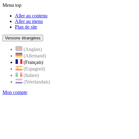
Menu top
Aller au contenu
Aller au menu
Plan de site
Versions étrangères
(Anglais)
(Allemand)
(Français)
(Espagnol)
(Italien)
(Néerlandais)
Mon compte
Page
accueil
de
Rognes