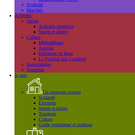
Scolarité
Marchés
Activités
Sports
Activités sportives
Sports et loisirs
Culture
Médiathèque
Agenda
Billetterie en ligne
Le Festival aux Carrières
Associations
Tourisme
Je suis
Un nouveau rognen
Scolarité
Elections
Sports et loisirs
Tourisme
Culture
Guide touristique et pratique