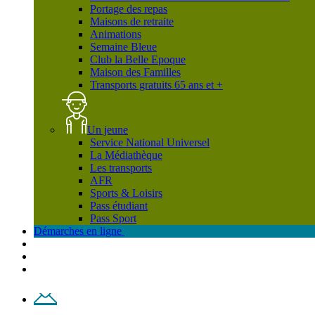
Portage des repas
Maisons de retraite
Animations
Semaine Bleue
Club la Belle Epoque
Maison des Familles
Transports gratuits 65 ans et +
Un jeune
Service National Universel
La Médiathèque
Les transports
AFR
Sports & Loisirs
Pass étudiant
Pass Sport
Démarches en ligne
Contact
Plan