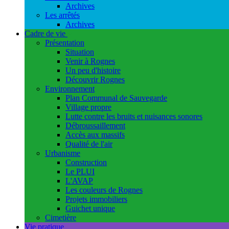
Archives
Les arrêtés
Archives
Cadre de vie
Présentation
Situation
Venir à Rognes
Un peu d'histoire
Découvrir Rognes
Environnement
Plan Communal de Sauvegarde
Village propre
Lutte contre les bruits et nuisances sonores
Débroussaillement
Accès aux massifs
Qualité de l'air
Urbanisme
Construction
Le PLUI
L'AVAP
Les couleurs de Rognes
Projets immobiliers
Guichet unique
Cimetière
Vie pratique