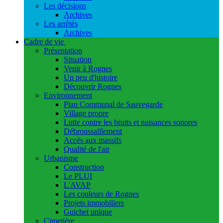
Les décisions
Archives
Les arrêtés
Archives
Cadre de vie
Présentation
Situation
Venir à Rognes
Un peu d'histoire
Découvrir Rognes
Environnement
Plan Communal de Sauvegarde
Village propre
Lutte contre les bruits et nuisances sonores
Débroussaillement
Accès aux massifs
Qualité de l'air
Urbanisme
Construction
Le PLUI
L'AVAP
Les couleurs de Rognes
Projets immobiliers
Guichet unique
Cimetière