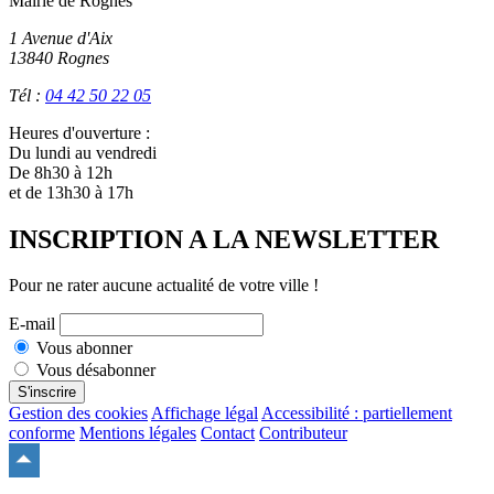
Mairie de Rognes
1 Avenue d'Aix
13840 Rognes
Tél :
04 42 50 22 05
Heures d'ouverture :
Du lundi au vendredi
De 8h30 à 12h
et de 13h30 à 17h
INSCRIPTION A LA NEWSLETTER
Pour ne rater aucune actualité de votre ville !
E-mail
Vous abonner
Vous désabonner
S'inscrire
Gestion des cookies
Affichage légal
Accessibilité : partiellement
conforme
Mentions légales
Contact
Contributeur
Remonter
en
haut