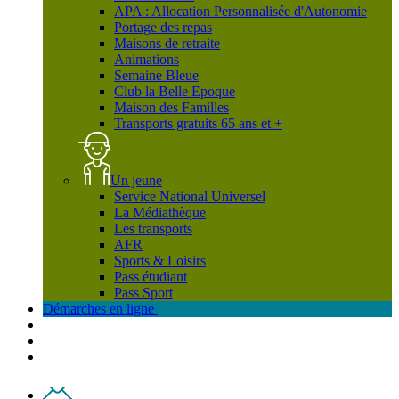
APA : Allocation Personnalisée d'Autonomie
Portage des repas
Maisons de retraite
Animations
Semaine Bleue
Club la Belle Epoque
Maison des Familles
Transports gratuits 65 ans et +
Un jeune
Service National Universel
La Médiathèque
Les transports
AFR
Sports & Loisirs
Pass étudiant
Pass Sport
Démarches en ligne
Contact