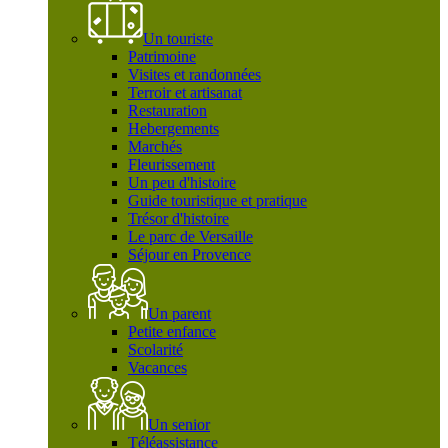
Un touriste
Patrimoine
Visites et randonnées
Terroir et artisanat
Restauration
Hebergements
Marchés
Fleurissement
Un peu d'histoire
Guide touristique et pratique
Trésor d'histoire
Le parc de Versaille
Séjour en Provence
Un parent
Petite enfance
Scolarité
Vacances
Un senior
Téléassistance