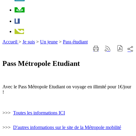
Plan
Facebook
Téléphone
Accueil
>
Je suis
>
Un jeune
>
Pass étudiant
Part
Imprimer
Générer
sur
cette
le
les
page
flux
Pass Métropole Etudiant
rése
RSS
soci
Avec le Pass Métropole Etudiant on voyage en illimité pour 1€/jour
!
>>>
Toutes les informations ICI
>>>
D'autres informations sur le site de la Métropole mobilité