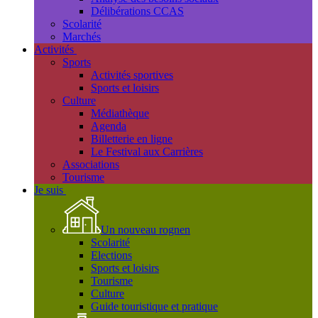
Délibérations CCAS
Scolarité
Marchés
Activités
Sports
Activités sportives
Sports et loisirs
Culture
Médiathèque
Agenda
Billetterie en ligne
Le Festival aux Carrières
Associations
Tourisme
Je suis
Un nouveau rognen
Scolarité
Elections
Sports et loisirs
Tourisme
Culture
Guide touristique et pratique