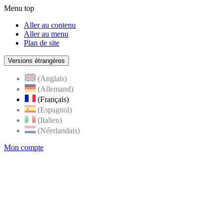
Menu top
Aller au contenu
Aller au menu
Plan de site
Versions étrangères
(Anglais)
(Allemand)
(Français)
(Espagnol)
(Italien)
(Néerlandais)
Mon compte
Page
accueil
de
Rognes