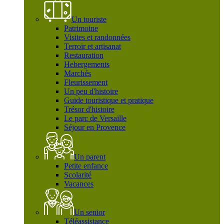
Un touriste
Patrimoine
Visites et randonnées
Terroir et artisanat
Restauration
Hebergements
Marchés
Fleurissement
Un peu d'histoire
Guide touristique et pratique
Trésor d'histoire
Le parc de Versaille
Séjour en Provence
Un parent
Petite enfance
Scolarité
Vacances
Un senior
Téléassistance