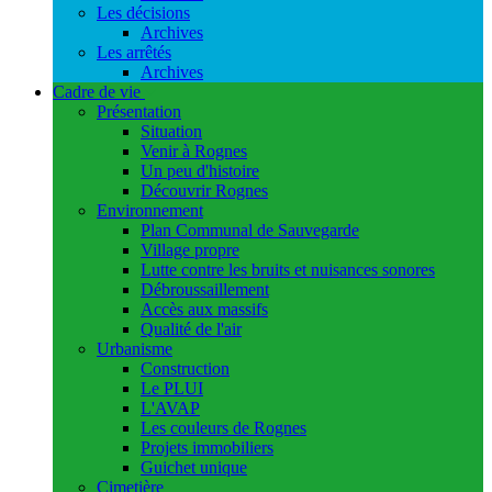
Les décisions
Archives
Les arrêtés
Archives
Cadre de vie
Présentation
Situation
Venir à Rognes
Un peu d'histoire
Découvrir Rognes
Environnement
Plan Communal de Sauvegarde
Village propre
Lutte contre les bruits et nuisances sonores
Débroussaillement
Accès aux massifs
Qualité de l'air
Urbanisme
Construction
Le PLUI
L'AVAP
Les couleurs de Rognes
Projets immobiliers
Guichet unique
Cimetière