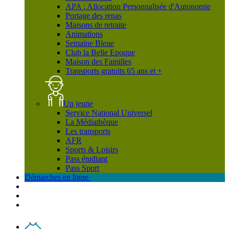
APA : Allocation Personnalisée d'Autonomie
Portage des repas
Maisons de retraite
Animations
Semaine Bleue
Club la Belle Epoque
Maison des Familles
Transports gratuits 65 ans et +
Un jeune
Service National Universel
La Médiathèque
Les transports
AFR
Sports & Loisirs
Pass étudiant
Pass Sport
Démarches en ligne
Contact