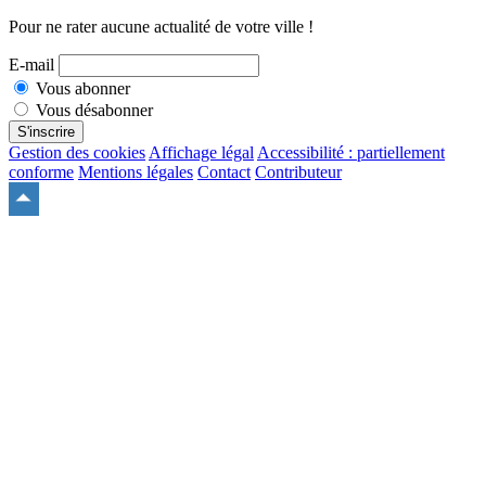
Pour ne rater aucune actualité de votre ville !
E-mail
Vous abonner
Vous désabonner
S'inscrire
Gestion des cookies
Affichage légal
Accessibilité : partiellement
conforme
Mentions légales
Contact
Contributeur
Remonter
en
haut
du
site