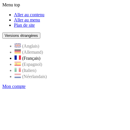
Menu top
Aller au contenu
Aller au menu
Plan de site
Versions étrangères
(Anglais)
(Allemand)
(Français)
(Espagnol)
(Italien)
(Néerlandais)
Mon compte
Page
accueil
de
Rognes