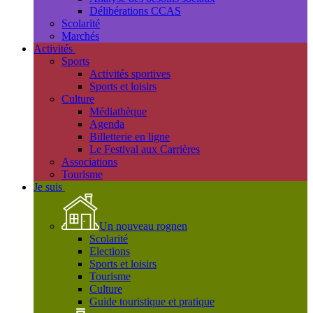
Délibérations CCAS
Scolarité
Marchés
Activités
Sports
Activités sportives
Sports et loisirs
Culture
Médiathèque
Agenda
Billetterie en ligne
Le Festival aux Carrières
Associations
Tourisme
Je suis
Un nouveau rognen
Scolarité
Elections
Sports et loisirs
Tourisme
Culture
Guide touristique et pratique