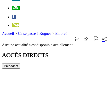
Plan
Facebook
Téléphone
Accueil
>
Ca se passe à Rognes
>
En bref
Part
Imprimer
Générer
sur
cette
le
Aucune actualité n'est disponible actuellement
les
page
flux
rése
RSS
soci
ACCÈS DIRECTS
Précédent