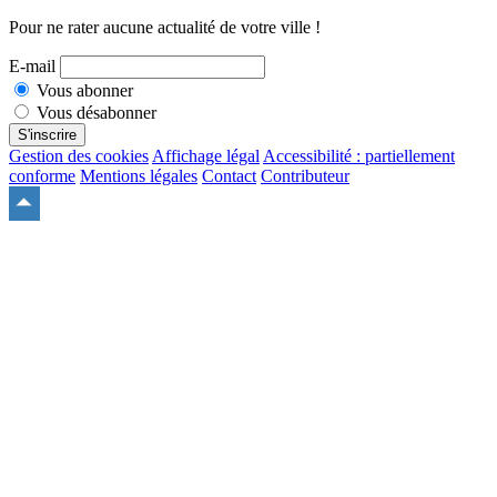
Pour ne rater aucune actualité de votre ville !
E-mail
Vous abonner
Vous désabonner
S'inscrire
Gestion des cookies
Affichage légal
Accessibilité : partiellement
conforme
Mentions légales
Contact
Contributeur
Remonter
en
haut
du
site