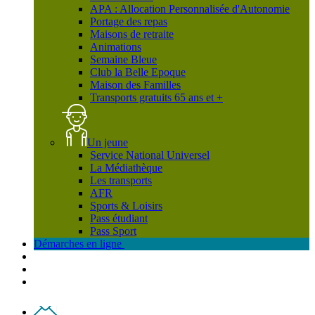
APA : Allocation Personnalisée d'Autonomie
Portage des repas
Maisons de retraite
Animations
Semaine Bleue
Club la Belle Epoque
Maison des Familles
Transports gratuits 65 ans et +
Un jeune
Service National Universel
La Médiathèque
Les transports
AFR
Sports & Loisirs
Pass étudiant
Pass Sport
Démarches en ligne
Contact