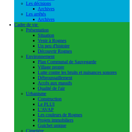
Les décisions
Archives
Les arrêtés
Archives
Cadre de vie
Présentation
Situation
Venir à Rognes
Un peu d'histoire
Découvrir Rognes
Environnement
Plan Communal de Sauvegarde
Village propre
Lutte contre les bruits et nuisances sonores
Débroussaillement
Accès aux massifs
Qualité de l'air
Urbanisme
Construction
Le PLUI
L'AVAP
Les couleurs de Rognes
Projets immobiliers
Guichet unique
Cimetière