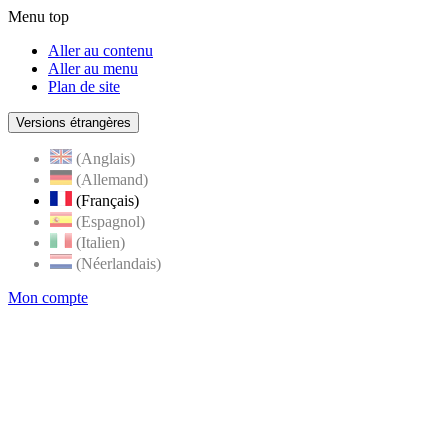
Menu top
Aller au contenu
Aller au menu
Plan de site
Versions étrangères
(Anglais)
(Allemand)
(Français)
(Espagnol)
(Italien)
(Néerlandais)
Mon compte
Page
accueil
de
Rognes