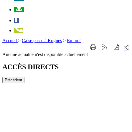
Plan
Facebook
Téléphone
Accueil
>
Ca se passe à Rognes
>
En bref
Part
Imprimer
Générer
sur
cette
le
Aucune actualité n'est disponible actuellement
les
page
flux
rése
RSS
soci
ACCÈS DIRECTS
Précédent