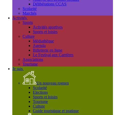
Délibérations CCAS
Scolarité
Marchés
Activités
Sports
Activités sportives
Sports et loisirs
Culture
Médiathèque
Agenda
Billetterie en ligne
Le Festival aux Carrières
Associations
Tourisme
Je suis
Un nouveau rognen
Scolarité
Elections
Sports et loisirs
Tourisme
Culture
Guide touristique et pratique