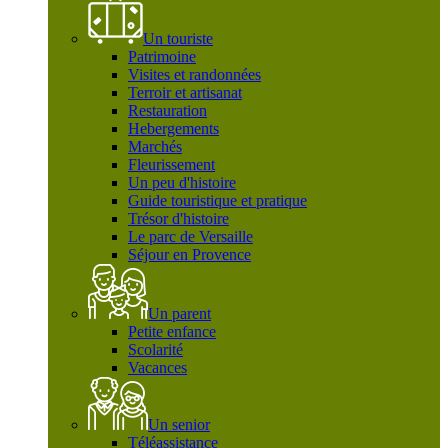
Un touriste
Patrimoine
Visites et randonnées
Terroir et artisanat
Restauration
Hebergements
Marchés
Fleurissement
Un peu d'histoire
Guide touristique et pratique
Trésor d'histoire
Le parc de Versaille
Séjour en Provence
Un parent
Petite enfance
Scolarité
Vacances
Un senior
Téléassistance