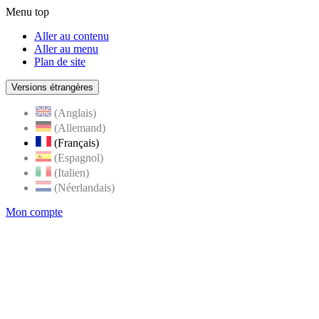
Menu top
Aller au contenu
Aller au menu
Plan de site
Versions étrangères
(Anglais)
(Allemand)
(Français)
(Espagnol)
(Italien)
(Néerlandais)
Mon compte
Page
accueil
de
Rognes