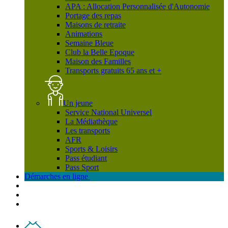
APA : Allocation Personnalisée d'Autonomie
Portage des repas
Maisons de retraite
Animations
Semaine Bleue
Club la Belle Epoque
Maison des Familles
Transports gratuits 65 ans et +
Un jeune
Service National Universel
La Médiathèque
Les transports
AFR
Sports & Loisirs
Pass étudiant
Pass Sport
Démarches en ligne
Contact