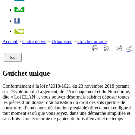
Plan
Facebook
Téléphone
Accueil
>
Cadre de vie
>
Urbanisme
>
Guichet unique
Part
Imprimer
Générer
sur
cette
le
les
Tout
page
flux
rése
RSS
soci
Guichet unique
Conformément à la loi n°2018-1021 du 23 novembre 2018 portant
sur l’Evolution du Logement, de l’Aménagement et du Numérique,
dite « Loi ELAN », vous pouvez désormais saisir et déposer toutes
les pièces d’un dossier d’autorisation du droit des sols (permis de
construire, d’aménager, déclaration préalable) directement en ligne à
tout moment et où que vous soyez, dans une démarche simplifiée et
sans frais. Une économie de papier, de frais d’envoi et de temps !