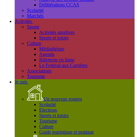
Délibérations CCAS
Scolarité
Marchés
Activités
Sports
Activités sportives
Sports et loisirs
Culture
Médiathèque
Agenda
Billetterie en ligne
Le Festival aux Carrières
Associations
Tourisme
Je suis
Un nouveau rognen
Scolarité
Elections
Sports et loisirs
Tourisme
Culture
Guide touristique et pratique