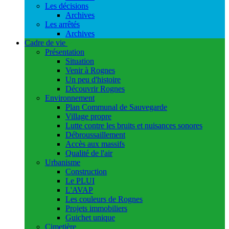
Les décisions
Archives
Les arrêtés
Archives
Cadre de vie
Présentation
Situation
Venir à Rognes
Un peu d'histoire
Découvrir Rognes
Environnement
Plan Communal de Sauvegarde
Village propre
Lutte contre les bruits et nuisances sonores
Débroussaillement
Accès aux massifs
Qualité de l'air
Urbanisme
Construction
Le PLUI
L'AVAP
Les couleurs de Rognes
Projets immobiliers
Guichet unique
Cimetière