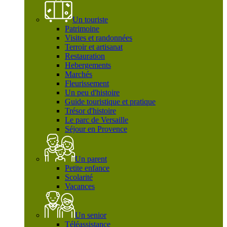
Un touriste
Patrimoine
Visites et randonnées
Terroir et artisanat
Restauration
Hebergements
Marchés
Fleurissement
Un peu d'histoire
Guide touristique et pratique
Trésor d'histoire
Le parc de Versaille
Séjour en Provence
Un parent
Petite enfance
Scolarité
Vacances
Un senior
Téléassistance