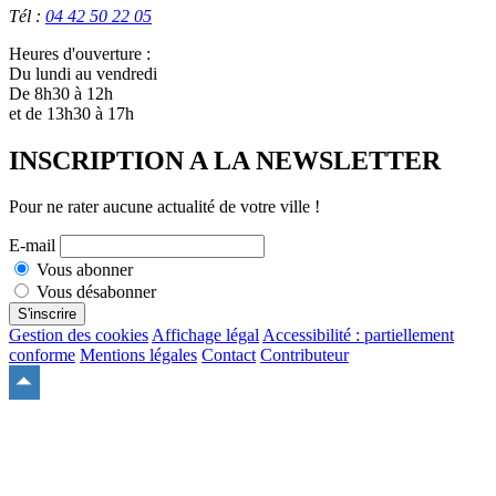
Tél :
04 42 50 22 05
Heures d'ouverture :
Du lundi au vendredi
De 8h30 à 12h
et de 13h30 à 17h
INSCRIPTION A LA NEWSLETTER
Pour ne rater aucune actualité de votre ville !
E-mail
Vous abonner
Vous désabonner
S'inscrire
Gestion des cookies
Affichage légal
Accessibilité : partiellement
conforme
Mentions légales
Contact
Contributeur
Remonter
en
haut
du
site