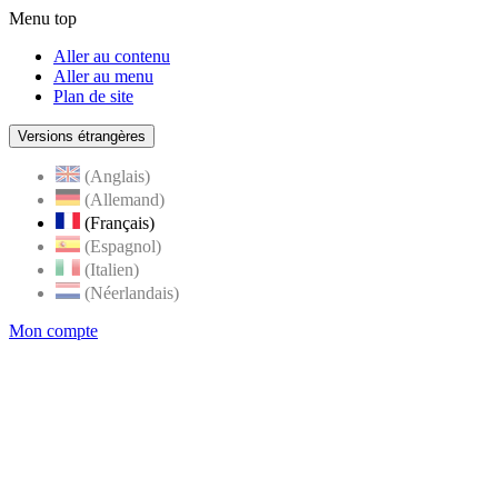
Menu top
Aller au contenu
Aller au menu
Plan de site
Versions étrangères
(Anglais)
(Allemand)
(Français)
(Espagnol)
(Italien)
(Néerlandais)
Mon compte
Page
accueil
de
Rognes