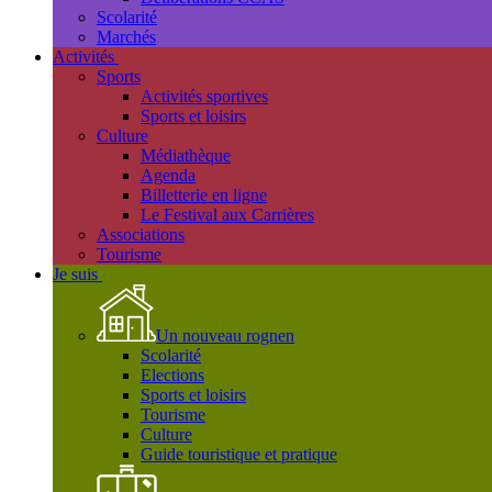
Scolarité
Marchés
Activités
Sports
Activités sportives
Sports et loisirs
Culture
Médiathèque
Agenda
Billetterie en ligne
Le Festival aux Carrières
Associations
Tourisme
Je suis
Un nouveau rognen
Scolarité
Elections
Sports et loisirs
Tourisme
Culture
Guide touristique et pratique