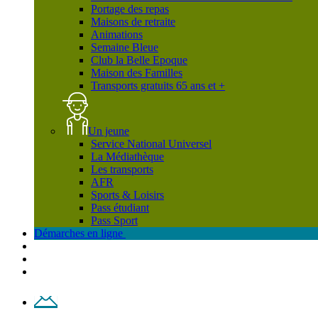
Portage des repas
Maisons de retraite
Animations
Semaine Bleue
Club la Belle Epoque
Maison des Familles
Transports gratuits 65 ans et +
Un jeune
Service National Universel
La Médiathèque
Les transports
AFR
Sports & Loisirs
Pass étudiant
Pass Sport
Démarches en ligne
Contact
Plan