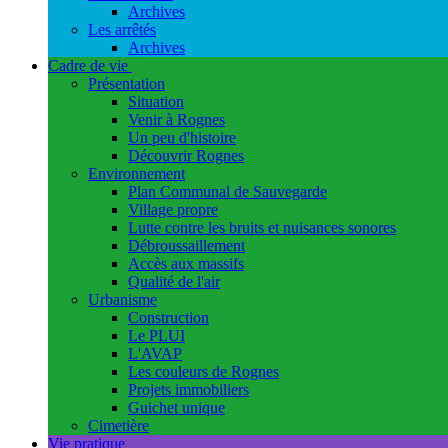
Archives
Les arrêtés
Archives
Cadre de vie
Présentation
Situation
Venir à Rognes
Un peu d'histoire
Découvrir Rognes
Environnement
Plan Communal de Sauvegarde
Village propre
Lutte contre les bruits et nuisances sonores
Débroussaillement
Accès aux massifs
Qualité de l'air
Urbanisme
Construction
Le PLUI
L'AVAP
Les couleurs de Rognes
Projets immobiliers
Guichet unique
Cimetière
Vie pratique