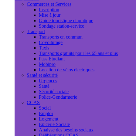
Commerces et Services
Inscription
Mise à jour
Guide touristique et pratique
Sondage station-service
Transport
Transports en commun
Covoiturage
Taxis
Transports gratuits pour les 65 ans et plus
Pass Etudiant
Mobipro
Location de vélos électriques
Santé et sécurité
Urgences
Santé
Sécurité sociale
Police-Gendarmerie
CCAS
Social
Emploi
Logement
Epicerie Sociale
Analyse des besoins sociaux
Délibérations CCAS