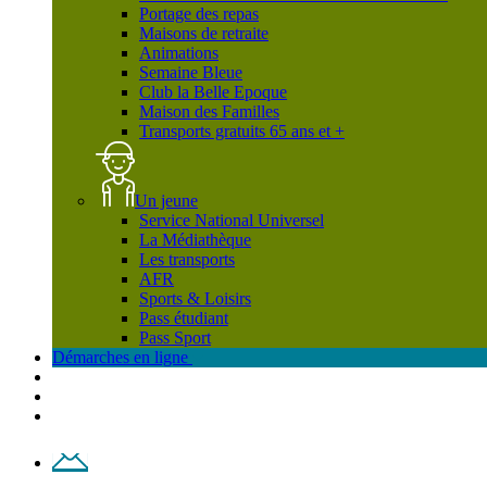
Portage des repas
Maisons de retraite
Animations
Semaine Bleue
Club la Belle Epoque
Maison des Familles
Transports gratuits 65 ans et +
Un jeune
Service National Universel
La Médiathèque
Les transports
AFR
Sports & Loisirs
Pass étudiant
Pass Sport
Démarches en ligne
Contact
Plan