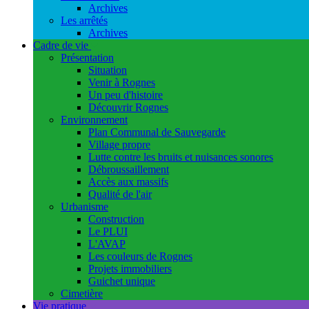
Archives
Les arrêtés
Archives
Cadre de vie
Présentation
Situation
Venir à Rognes
Un peu d'histoire
Découvrir Rognes
Environnement
Plan Communal de Sauvegarde
Village propre
Lutte contre les bruits et nuisances sonores
Débroussaillement
Accès aux massifs
Qualité de l'air
Urbanisme
Construction
Le PLUI
L'AVAP
Les couleurs de Rognes
Projets immobiliers
Guichet unique
Cimetière
Vie pratique