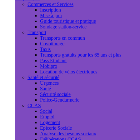
Commerces et Services
Inscription
Mise à jour
Guide touristique et pratique
Sondage station-service
Transport
Transports en commun
Covoiturage
Taxis
Transports gratuits pour les 65 ans et plus
Pass Etudiant
Mobipro
Location de vélos électriques
Santé et sécurité
Urgences
Santé
Sécurité sociale
Police-Gendarmerie
CCAS
Social
Emploi
Logement
Epicerie Sociale
Analyse des besoins sociaux
Délibérations CCAS