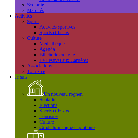
Scolarité
Marchés
Activités
Sports
Activités sportives
Sports et loisirs
Culture
Médiathèque
Agenda
Billetterie en ligne
Le Festival aux Carrières
Associations
Tourisme
Je suis
Un nouveau rognen
Scolarité
Elections
Sports et loisirs
Tourisme
Culture
Guide touristique et pratique