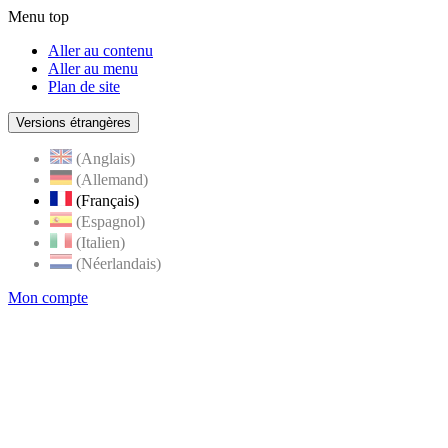
Menu top
Aller au contenu
Aller au menu
Plan de site
Versions étrangères
(Anglais)
(Allemand)
(Français)
(Espagnol)
(Italien)
(Néerlandais)
Mon compte
Page
accueil
de
Rognes