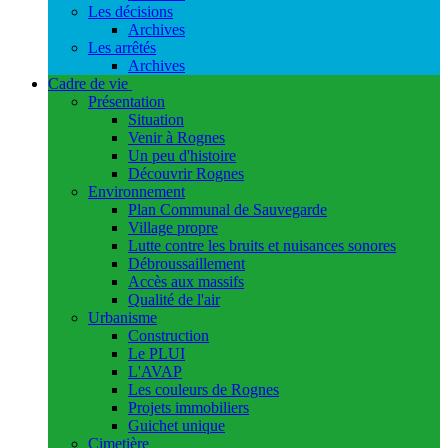
Les décisions
Archives
Les arrêtés
Archives
Cadre de vie
Présentation
Situation
Venir à Rognes
Un peu d'histoire
Découvrir Rognes
Environnement
Plan Communal de Sauvegarde
Village propre
Lutte contre les bruits et nuisances sonores
Débroussaillement
Accès aux massifs
Qualité de l'air
Urbanisme
Construction
Le PLUI
L'AVAP
Les couleurs de Rognes
Projets immobiliers
Guichet unique
Cimetière