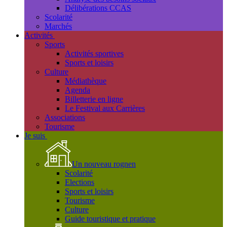
Délibérations CCAS
Scolarité
Marchés
Activités
Sports
Activités sportives
Sports et loisirs
Culture
Médiathèque
Agenda
Billetterie en ligne
Le Festival aux Carrières
Associations
Tourisme
Je suis
Un nouveau rognen
Scolarité
Elections
Sports et loisirs
Tourisme
Culture
Guide touristique et pratique