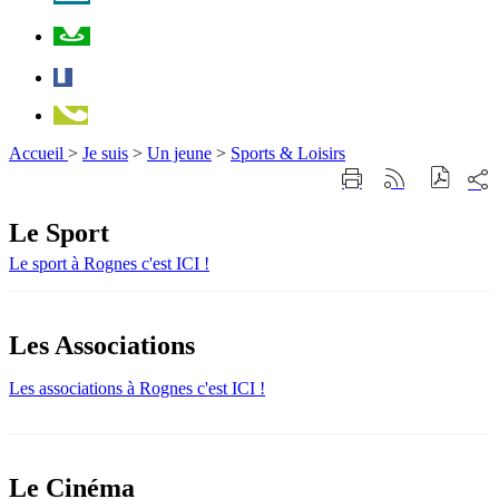
Plan
Facebook
Téléphone
Accueil
>
Je suis
>
Un jeune
>
Sports & Loisirs
Part
Imprimer
Générer
sur
cette
le
les
page
flux
Le Sport
rése
RSS
soci
Le sport à Rognes c'est ICI !
Les Associations
Les associations à Rognes c'est ICI !
Le Cinéma