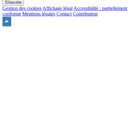
S'inscrire
Gestion des cookies
Affichage légal
Accessibilité : partiellement
conforme
Mentions légales
Contact
Contributeur
Remonter
en
haut
du
site