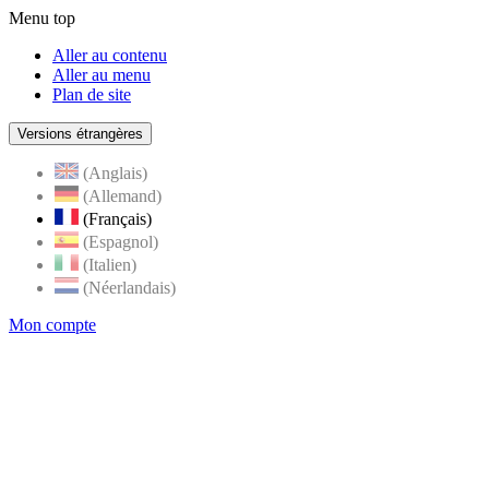
Menu top
Aller au contenu
Aller au menu
Plan de site
Versions étrangères
(Anglais)
(Allemand)
(Français)
(Espagnol)
(Italien)
(Néerlandais)
Mon compte
Page
accueil
de
Rognes