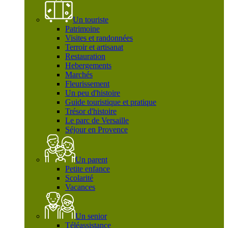
Un touriste
Patrimoine
Visites et randonnées
Terroir et artisanat
Restauration
Hebergements
Marchés
Fleurissement
Un peu d'histoire
Guide touristique et pratique
Trésor d'histoire
Le parc de Versaille
Séjour en Provence
Un parent
Petite enfance
Scolarité
Vacances
Un senior
Téléassistance