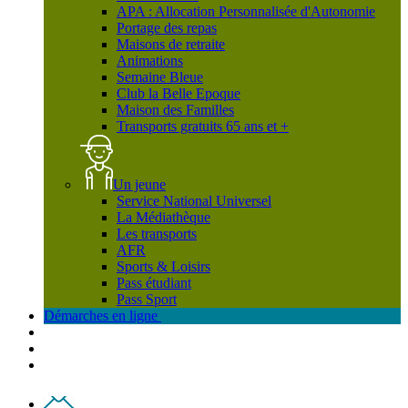
APA : Allocation Personnalisée d'Autonomie
Portage des repas
Maisons de retraite
Animations
Semaine Bleue
Club la Belle Epoque
Maison des Familles
Transports gratuits 65 ans et +
Un jeune
Service National Universel
La Médiathèque
Les transports
AFR
Sports & Loisirs
Pass étudiant
Pass Sport
Démarches en ligne
Contact