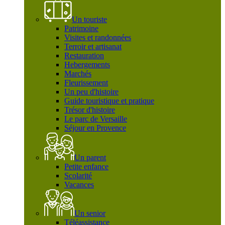
Un touriste
Patrimoine
Visites et randonnées
Terroir et artisanat
Restauration
Hebergements
Marchés
Fleurissement
Un peu d'histoire
Guide touristique et pratique
Trésor d'histoire
Le parc de Versaille
Séjour en Provence
Un parent
Petite enfance
Scolarité
Vacances
Un senior
Téléassistance