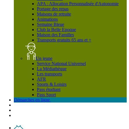
APA : Allocation Personnalisée d'Autonomie
Portage des repas
Maisons de retraite
Animations
Semaine Bleue
Club la Belle Epoque
Maison des Familles
Transports gratuits 65 ans et +
Un jeune
Service National Universel
La Médiathèque
Les transports
AFR
Sports & Loisirs
Pass étudiant
Pass Sport
Démarches en ligne
Contact