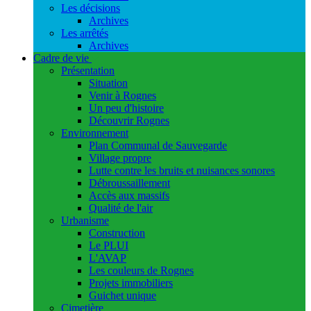
Les décisions
Archives
Les arrêtés
Archives
Cadre de vie
Présentation
Situation
Venir à Rognes
Un peu d'histoire
Découvrir Rognes
Environnement
Plan Communal de Sauvegarde
Village propre
Lutte contre les bruits et nuisances sonores
Débroussaillement
Accès aux massifs
Qualité de l'air
Urbanisme
Construction
Le PLUI
L'AVAP
Les couleurs de Rognes
Projets immobiliers
Guichet unique
Cimetière