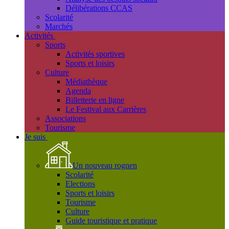
Délibérations CCAS
Scolarité
Marchés
Activités
Sports
Activités sportives
Sports et loisirs
Culture
Médiathèque
Agenda
Billetterie en ligne
Le Festival aux Carrières
Associations
Tourisme
Je suis
Un nouveau rognen
Scolarité
Elections
Sports et loisirs
Tourisme
Culture
Guide touristique et pratique