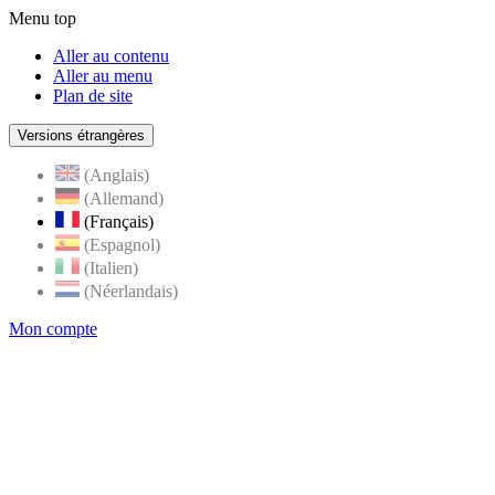
Menu top
Aller au contenu
Aller au menu
Plan de site
Versions étrangères
(Anglais)
(Allemand)
(Français)
(Espagnol)
(Italien)
(Néerlandais)
Mon compte
Page
accueil
de
Rognes