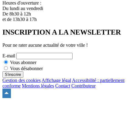
Heures d'ouverture :
Du lundi au vendredi
De 8h30 à 12h
et de 13h30 à 17h
INSCRIPTION A LA NEWSLETTER
Pour ne rater aucune actualité de votre ville !
E-mail
Vous abonner
Vous désabonner
S'inscrire
Gestion des cookies
Affichage légal
Accessibilité : partiellement
conforme
Mentions légales
Contact
Contributeur
Remonter
en
haut
du
site