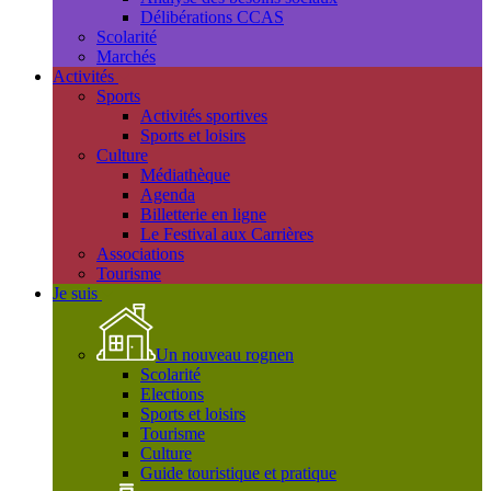
Délibérations CCAS
Scolarité
Marchés
Activités
Sports
Activités sportives
Sports et loisirs
Culture
Médiathèque
Agenda
Billetterie en ligne
Le Festival aux Carrières
Associations
Tourisme
Je suis
Un nouveau rognen
Scolarité
Elections
Sports et loisirs
Tourisme
Culture
Guide touristique et pratique