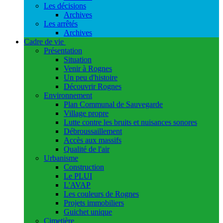
Les décisions
Archives
Les arrêtés
Archives
Cadre de vie
Présentation
Situation
Venir à Rognes
Un peu d'histoire
Découvrir Rognes
Environnement
Plan Communal de Sauvegarde
Village propre
Lutte contre les bruits et nuisances sonores
Débroussaillement
Accès aux massifs
Qualité de l'air
Urbanisme
Construction
Le PLUI
L'AVAP
Les couleurs de Rognes
Projets immobiliers
Guichet unique
Cimetière