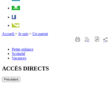
Plan
Facebook
Téléphone
Accueil
>
Je suis
>
Un parent
Part
Imprimer
Générer
sur
cette
le
les
page
flux
Petite
Petite enfance
rése
RSS
enfance
Scolarité
Scolarité
soci
Vacances
Vacances
ACCÈS DIRECTS
Précédent