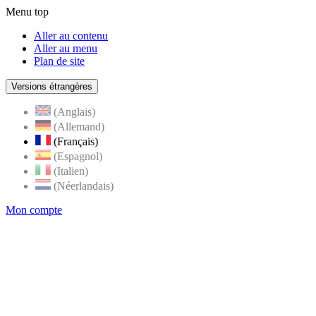
Menu top
Aller au contenu
Aller au menu
Plan de site
Versions étrangères
(Anglais)
(Allemand)
(Français)
(Espagnol)
(Italien)
(Néerlandais)
Mon compte
Page
accueil
de
Rognes