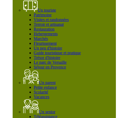
Un touriste
Patrimoine
Visites et randonnées
Terroir et artisanat
Restauration
Hebergements
Marchés
Fleurissement
Un peu d'histoire
Guide touristique et pratique
Trésor d'histoire
Le parc de Versaille
Séjour en Provence
Un parent
Petite enfance
Scolarité
Vacances
Un senior
Téléassistance