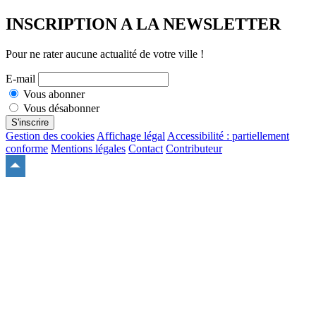
INSCRIPTION A LA NEWSLETTER
Pour ne rater aucune actualité de votre ville !
E-mail
Vous abonner
Vous désabonner
S'inscrire
Gestion des cookies
Affichage légal
Accessibilité : partiellement
conforme
Mentions légales
Contact
Contributeur
Remonter
en
haut
du
site