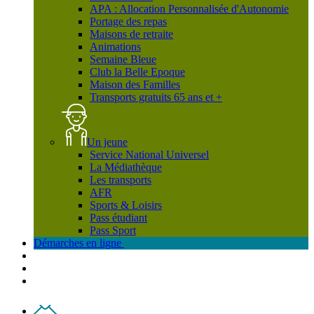
APA : Allocation Personnalisée d'Autonomie
Portage des repas
Maisons de retraite
Animations
Semaine Bleue
Club la Belle Epoque
Maison des Familles
Transports gratuits 65 ans et +
Un jeune
Service National Universel
La Médiathèque
Les transports
AFR
Sports & Loisirs
Pass étudiant
Pass Sport
Démarches en ligne
Contact