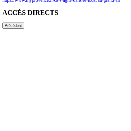
https://www.myprovence.fr/ca-s-agite-dans-le-local/au-grand-air
ACCÈS DIRECTS
Précédent