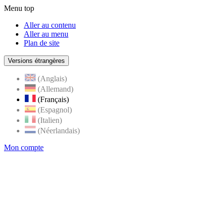
Menu top
Aller au contenu
Aller au menu
Plan de site
Versions étrangères
(Anglais)
(Allemand)
(Français)
(Espagnol)
(Italien)
(Néerlandais)
Mon compte
Page
accueil
de
Rognes