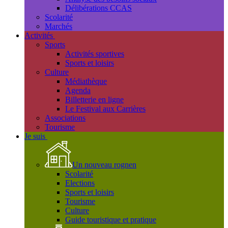
Délibérations CCAS
Scolarité
Marchés
Activités
Sports
Activités sportives
Sports et loisirs
Culture
Médiathèque
Agenda
Billetterie en ligne
Le Festival aux Carrières
Associations
Tourisme
Je suis
Un nouveau rognen
Scolarité
Elections
Sports et loisirs
Tourisme
Culture
Guide touristique et pratique