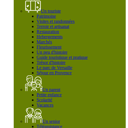
Un touriste
Patrimoine
Visites et randonnées
Terroir et artisanat
Restauration
Hebergements
Marchés
Fleurissement
Un peu d'histoire
Guide touristique et pratique
Trésor d'histoire
Le parc de Versaille
Séjour en Provence
Un parent
Petite enfance
Scolarité
Vacances
Un senior
Téléassistance