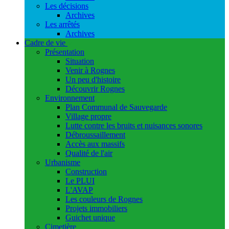
Les décisions
Archives
Les arrêtés
Archives
Cadre de vie
Présentation
Situation
Venir à Rognes
Un peu d'histoire
Découvrir Rognes
Environnement
Plan Communal de Sauvegarde
Village propre
Lutte contre les bruits et nuisances sonores
Débroussaillement
Accès aux massifs
Qualité de l'air
Urbanisme
Construction
Le PLUI
L'AVAP
Les couleurs de Rognes
Projets immobiliers
Guichet unique
Cimetière