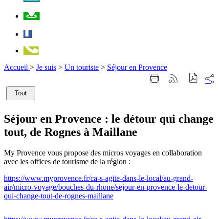
Plan
Facebook
Téléphone
Accueil
>
Je suis
>
Un touriste
>
Séjour en Provence
Part
Imprimer
Générer
sur
cette
le
les
Tout
page
flux
rése
RSS
soci
Séjour en Provence : le détour qui change
tout, de Rognes à Maillane
My Provence vous propose des micros voyages en collaboration
avec les offices de tourisme de la région :
https://www.myprovence.fr/ca-s-agite-dans-le-local/au-grand-
air/micro-voyage/bouches-du-rhone/sejour-en-provence-le-detour-
qui-change-tout-de-rognes-maillane