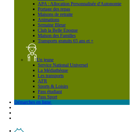
APA : Allocation Personnalisée d'Autonomie
Portage des repas
Maisons de retraite
Animations
Semaine Bleue
Club la Belle Epoque
Maison des Familles
Transports gratuits 65 ans et +
Un jeune
Service National Universel
La Médiathèque
Les transports
AFR
Sports & Loisirs
Pass étudiant
Pass Sport
Démarches en ligne
Contact