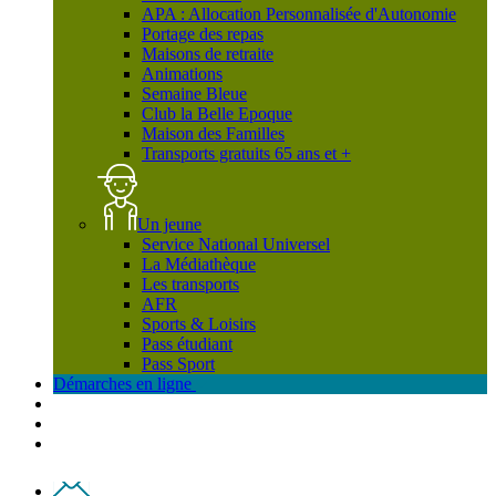
APA : Allocation Personnalisée d'Autonomie
Portage des repas
Maisons de retraite
Animations
Semaine Bleue
Club la Belle Epoque
Maison des Familles
Transports gratuits 65 ans et +
Un jeune
Service National Universel
La Médiathèque
Les transports
AFR
Sports & Loisirs
Pass étudiant
Pass Sport
Démarches en ligne
Contact