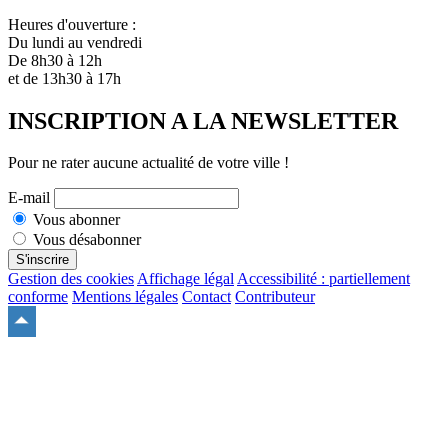
Heures d'ouverture :
Du lundi au vendredi
De 8h30 à 12h
et de 13h30 à 17h
INSCRIPTION A LA NEWSLETTER
Pour ne rater aucune actualité de votre ville !
E-mail
Vous abonner
Vous désabonner
S'inscrire
Gestion des cookies
Affichage légal
Accessibilité : partiellement
conforme
Mentions légales
Contact
Contributeur
Remonter
en
haut
du
site