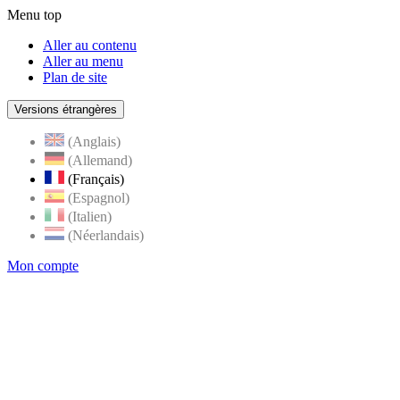
Menu top
Aller au contenu
Aller au menu
Plan de site
Versions étrangères
(Anglais)
(Allemand)
(Français)
(Espagnol)
(Italien)
(Néerlandais)
Mon compte
Page
accueil
de
Rognes