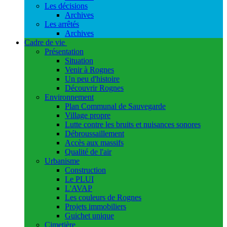
Les décisions
Archives
Les arrêtés
Archives
Cadre de vie
Présentation
Situation
Venir à Rognes
Un peu d'histoire
Découvrir Rognes
Environnement
Plan Communal de Sauvegarde
Village propre
Lutte contre les bruits et nuisances sonores
Débroussaillement
Accès aux massifs
Qualité de l'air
Urbanisme
Construction
Le PLUI
L'AVAP
Les couleurs de Rognes
Projets immobiliers
Guichet unique
Cimetière