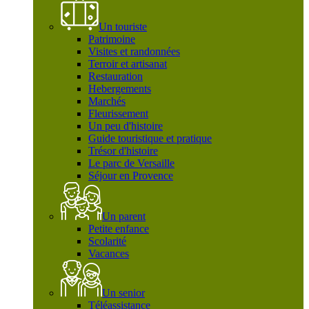
Un touriste
Patrimoine
Visites et randonnées
Terroir et artisanat
Restauration
Hebergements
Marchés
Fleurissement
Un peu d'histoire
Guide touristique et pratique
Trésor d'histoire
Le parc de Versaille
Séjour en Provence
Un parent
Petite enfance
Scolarité
Vacances
Un senior
Téléassistance