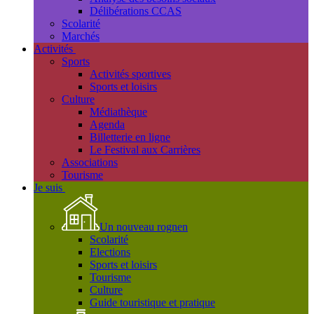
Délibérations CCAS
Scolarité
Marchés
Activités
Sports
Activités sportives
Sports et loisirs
Culture
Médiathèque
Agenda
Billetterie en ligne
Le Festival aux Carrières
Associations
Tourisme
Je suis
Un nouveau rognen
Scolarité
Elections
Sports et loisirs
Tourisme
Culture
Guide touristique et pratique