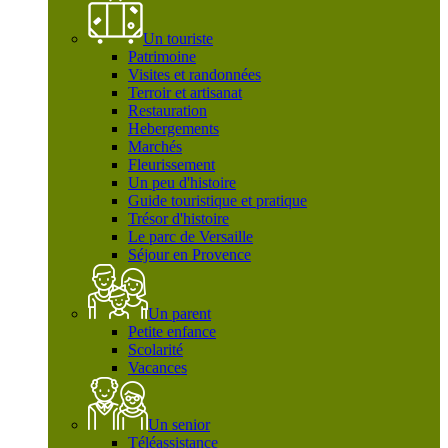
Un touriste
Patrimoine
Visites et randonnées
Terroir et artisanat
Restauration
Hebergements
Marchés
Fleurissement
Un peu d'histoire
Guide touristique et pratique
Trésor d'histoire
Le parc de Versaille
Séjour en Provence
Un parent
Petite enfance
Scolarité
Vacances
Un senior
Téléassistance