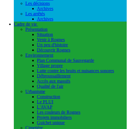
Les décisions
Archives
Les arrêtés
Archives
Cadre de vie
Présentation
Situation
Venir à Rognes
Un peu d'histoire
Découvrir Rognes
Environnement
Plan Communal de Sauvegarde
Village propre
Lutte contre les bruits et nuisances sonores
Débroussaillement
Accès aux massifs
Qualité de l'air
Urbanisme
Construction
Le PLUI
L'AVAP
Les couleurs de Rognes
Projets immobiliers
Guichet unique
Cimetière