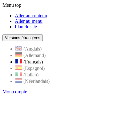
Menu top
Aller au contenu
Aller au menu
Plan de site
Versions étrangères
(Anglais)
(Allemand)
(Français)
(Espagnol)
(Italien)
(Néerlandais)
Mon compte
Page
accueil
de
Rognes