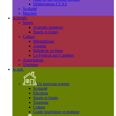
Délibérations CCAS
Scolarité
Marchés
Activités
Sports
Activités sportives
Sports et loisirs
Culture
Médiathèque
Agenda
Billetterie en ligne
Le Festival aux Carrières
Associations
Tourisme
Je suis
Un nouveau rognen
Scolarité
Elections
Sports et loisirs
Tourisme
Culture
Guide touristique et pratique