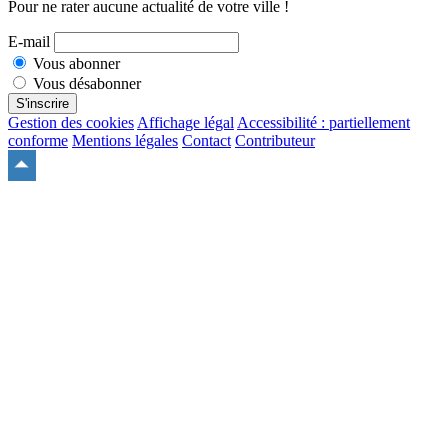
Pour ne rater aucune actualité de votre ville !
E-mail
Vous abonner
Vous désabonner
S'inscrire
Gestion des cookies
Affichage légal
Accessibilité : partiellement
conforme
Mentions légales
Contact
Contributeur
Remonter
en
haut
du
site