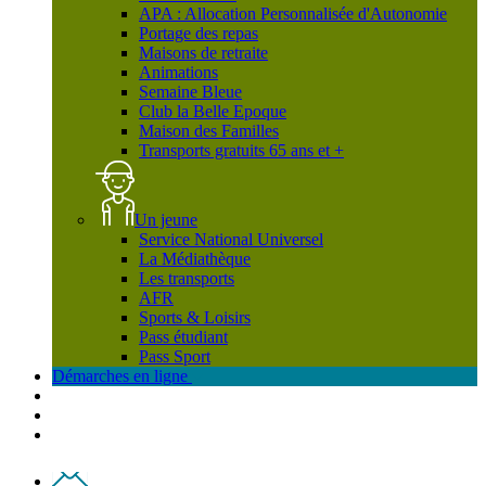
APA : Allocation Personnalisée d'Autonomie
Portage des repas
Maisons de retraite
Animations
Semaine Bleue
Club la Belle Epoque
Maison des Familles
Transports gratuits 65 ans et +
Un jeune
Service National Universel
La Médiathèque
Les transports
AFR
Sports & Loisirs
Pass étudiant
Pass Sport
Démarches en ligne
Contact