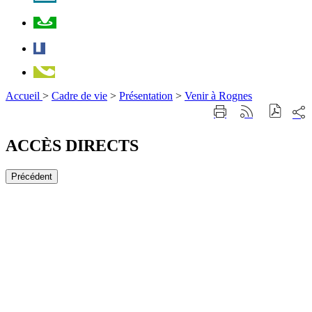
Plan
Facebook
Téléphone
Accueil
>
Cadre de vie
>
Présentation
>
Venir à Rognes
Part
Imprimer
Générer
sur
cette
le
les
page
flux
ACCÈS DIRECTS
rése
RSS
soci
Précédent