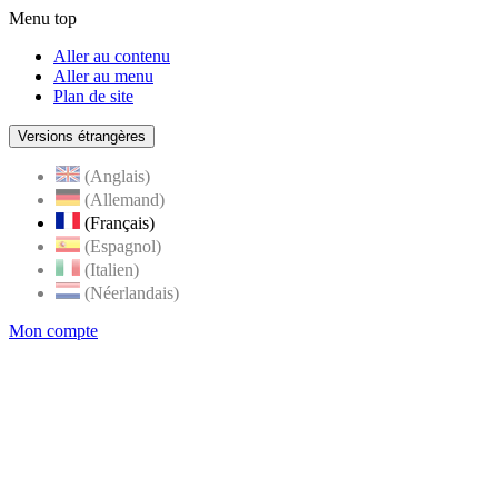
Menu top
Aller au contenu
Aller au menu
Plan de site
Versions étrangères
(Anglais)
(Allemand)
(Français)
(Espagnol)
(Italien)
(Néerlandais)
Mon compte
Page
accueil
de
Rognes