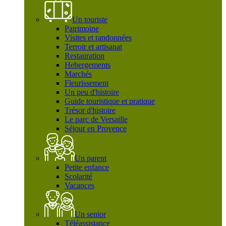
Un touriste
Patrimoine
Visites et randonnées
Terroir et artisanat
Restauration
Hebergements
Marchés
Fleurissement
Un peu d'histoire
Guide touristique et pratique
Trésor d'histoire
Le parc de Versaille
Séjour en Provence
Un parent
Petite enfance
Scolarité
Vacances
Un senior
Téléassistance