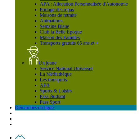
APA : Allocation Personnalisée d'Autonomie
Portage des repas
Maisons de retraite
Animations
Semaine Bleue
Club la Belle Epoque
Maison des Familles
Transports gratuits 65 ans et +
Un jeune
Service National Universel
La Médiathèque
Les transports
AFR
Sports & Loisirs
Pass étudiant
Pass Sport
Démarches en ligne
Contact