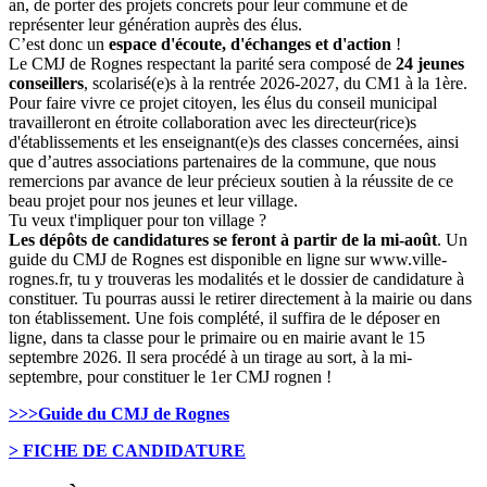
an, de porter des projets concrets pour leur commune et de
représenter leur génération auprès des élus.
C’est donc un
espace d'écoute, d'échanges et d'action
!
Le CMJ de Rognes respectant la parité sera composé de
24 jeunes
conseillers
, scolarisé(e)s à la rentrée 2026-2027, du CM1 à la 1ère.
Pour faire vivre ce projet citoyen, les élus du conseil municipal
travailleront en étroite collaboration avec les directeur(rice)s
d'établissements et les enseignant(e)s des classes concernées, ainsi
que d’autres associations partenaires de la commune, que nous
remercions par avance de leur précieux soutien à la réussite de ce
beau projet pour nos jeunes et leur village.
Tu veux t'impliquer pour ton village ?
Les dépôts de candidatures se feront à partir de la mi-août
. Un
guide du CMJ de Rognes est disponible en ligne sur www.ville-
rognes.fr, tu y trouveras les modalités et le dossier de candidature à
constituer. Tu pourras aussi le retirer directement à la mairie ou dans
ton établissement. Une fois complété, il suffira de le déposer en
ligne, dans ta classe pour le primaire ou en mairie avant le 15
septembre 2026. Il sera procédé à un tirage au sort, à la mi-
septembre, pour constituer le 1er CMJ rognen !
>>>Guide du CMJ de Rognes
> FICHE DE CANDIDATURE