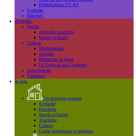
Délibérations CCAS
Scolarité
Marchés
Activités
Sports
Activités sportives
Sports et loisirs
Culture
Médiathèque
Agenda
Billetterie en ligne
Le Festival aux Carrières
Associations
Tourisme
Je suis
Un nouveau rognen
Scolarité
Elections
Sports et loisirs
Tourisme
Culture
Guide touristique et pratique