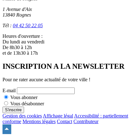
1 Avenue d'Aix
13840 Rognes
Tél :
04 42 50 22 05
Heures d'ouverture :
Du lundi au vendredi
De 8h30 à 12h
et de 13h30 à 17h
INSCRIPTION A LA NEWSLETTER
Pour ne rater aucune actualité de votre ville !
E-mail
Vous abonner
Vous désabonner
S'inscrire
Gestion des cookies
Affichage légal
Accessibilité : partiellement
conforme
Mentions légales
Contact
Contributeur
Remonter
en
haut