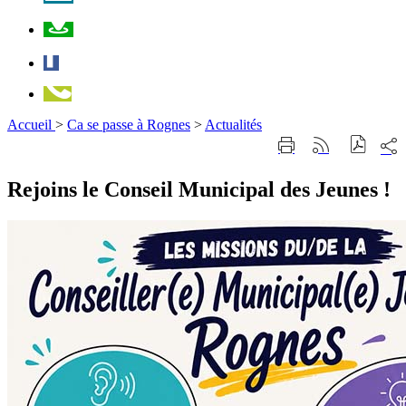
Plan
Facebook
Téléphone
Accueil
>
Ca se passe à Rognes
>
Actualités
Part
Imprimer
Générer
sur
cette
le
les
page
flux
Rejoins le Conseil Municipal des Jeunes !
rése
RSS
soci