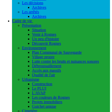
Les décisions
Archives
Les arrêtés
Archives
Cadre de vie
Présentation
Situation
Venir à Rognes
Un peu d'histoire
Découvrir Rognes
Environnement
Plan Communal de Sauvegarde
Village propre
Lutte contre les bruits et nuisances sonores
Débroussaillement
Accès aux massifs
Qualité de l'air
Urbanisme
Construction
Le PLUI
L'AVAP
Les couleurs de Rognes
Projets immobiliers
Guichet unique
Cimetière